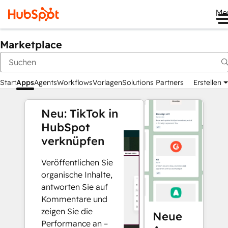
Me
Marketplace
Start
Apps
Agents
Workflows
Vorlagen
Solutions Partners
Erstellen
Neu: TikTok in
HubSpot
verknüpfen
Veröffentlichen Sie
organische Inhalte,
antworten Sie auf
Kommentare und
zeigen Sie die
Neue
Performance an –