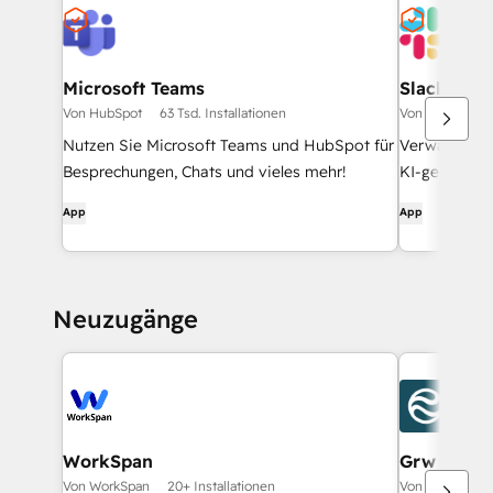
Microsoft Teams
Slack
Von HubSpot
63 Tsd. Installationen
Von HubSpot
Nutzen Sie Microsoft Teams und HubSpot für
Verwalten Si
Besprechungen, Chats und vieles mehr!
KI-gestützte
senden Sie E
App
App
arbeiten Si
ohne Slack z
Neuzugänge
WorkSpan
Grw
Von WorkSpan
20+ Installationen
Von Grw AI Inc