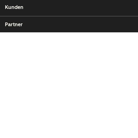
Kunden
Partner
Copyright © 2026 HubSpot, Inc.
Rechtsfragen
Datenschutzbestimmungen
Impressum
Sicherheit