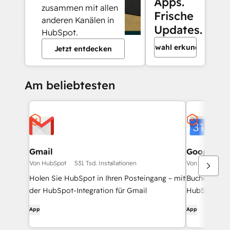
Apps.
zusammen mit allen
Frische
anderen Kanälen in
Updates.
HubSpot.
Auswahl erkunden
Jetzt entdecken
Am beliebtesten
Gmail
Google Ca
Von HubSpot
531 Tsd. Installationen
Von HubSpot
Holen Sie HubSpot in Ihren Posteingang – mit
Buchen Sie s
der HubSpot-Integration für Gmail
HubSpot und
App
App