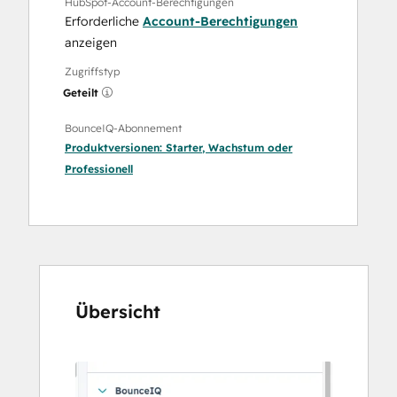
HubSpot-Account-Berechtigungen
Erforderliche
Account-Berechtigungen
anzeigen
Zugriffstyp
Geteilt
BounceIQ-Abonnement
Produktversionen:
Starter
,
Wachstum
oder
Professionell
Übersicht
Verwenden
Sie
die