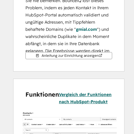
Sie nie bemerken. BounceIQ löst dieses 
Problem, indem es jeden Kontakt in Ihrem 
HubSpot-Portal automatisch validiert und 
ungültige Adressen, mit Tippfehlern 
behaftete Domains (wie "
gmial.com
") und 
wahrscheinliche Duplikate in dem Moment 
abfängt, in dem sie in Ihre Datenbank 
gelangen. Die Ergebnisse werden direkt im 
Anleitung zur Einrichtung anzeigen
HubSpot-Kontaktdatensatz mit 
transparenten Grundcodes angezeigt, 
sodass Ihr Team handeln kann, ohne die 
bereits verwendeten Tools verlassen zu 
müssen.
Funktionen
Vergleich der Funktionen
nach HubSpot-Produkt