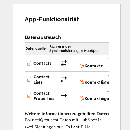
App-Funktionalität
Datenaustausch
Richtung der
In HubSpot
Datenquelle
Synchronisierung
In HubSpot
Kontakt
Contacts
Kontakte
Contact
Kontaktl
Lists
Kontaktlisten
Contact
Kontakt
Properties
Kontakteigenschaften
Weitere Informationen zu geteilten Daten
BounceIQ tauscht Daten mit HubSpot in
zwei Richtungen aus. Es
liest
E-Mail-