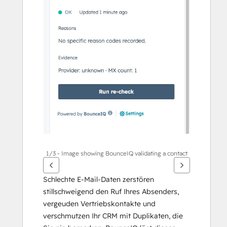
Pfeiltasten,
um
andere
Elemente
anzuzeigen
1/3 - Image showing BounceIQ validating a contact
Schlechte E-Mail-Daten zerstören 
stillschweigend den Ruf Ihres Absenders, 
vergeuden Vertriebskontakte und 
verschmutzen Ihr CRM mit Duplikaten, die 