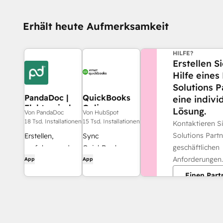
Erhält heute Aufmerksamkeit
BENÖTIGEN SIE
HILFE?
Erstellen S
Hilfe eine
Solutions P
PandaDoc |
QuickBooks
eine indivi
Elektronische
Online
Lösung.
Von PandaDoc
Von HubSpot
Signaturen,
18 Tsd. Installationen
15 Tsd. Installationen
Kontaktieren 
CPQ,
Solutions Partne
Erstellen,
Sync
Zahlungen
geschäftlichen
verfolgen und
QuickBooks
Anforderungen.
eSignieren Sie
Online and
App
App
Angebote und
HubSpot; Works
Einen Part
Verträge in
with data studio
HubSpot.
in Data Hub