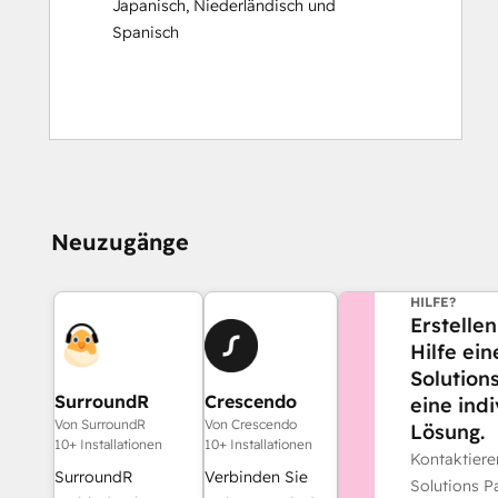
Japanisch
,
Niederländisch
und
Spanisch
Neuzugänge
BENÖTIGEN 
HILFE?
Erstellen
Hilfe ei
Solution
SurroundR
Crescendo
eine indi
Von SurroundR
Von Crescendo
Lösung.
10+ Installationen
10+ Installationen
Kontaktier
SurroundR
Verbinden Sie
Solutions Pa