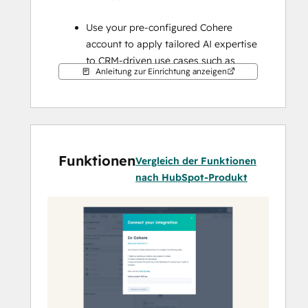
Use your pre-configured Cohere 
account to apply tailored AI expertise 
to CRM-driven use cases such as 
Anleitung zur Einrichtung anzeigen
summarization, enrichment, 
classification, and recommendations.
Select any model available in your 
Cohere project and fine-tune 
behavior by adjusting parameters 
Funktionen
such as temperature and reasoning 
Vergleich der Funktionen
effort.
nach HubSpot-Produkt
Maintain full visibility and control 
over AI usage and costs through your 
Cohere subscription, with no data 
stored by the app, requests are 
processed directly through Cohere.