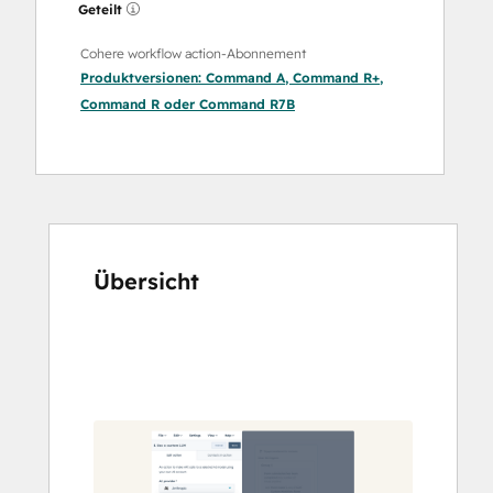
Geteilt
Cohere workflow action-Abonnement
Produktversionen:
Command A
,
Command R+
,
Command R
oder
Command R7B
Übersicht
Verwenden
Sie
die
Pfeiltasten,
um
andere
Elemente