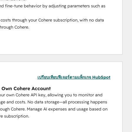
nd fine-tune behavior by adjusting parameters such as 
d costs through your Cohere subscription, with no data 
through Cohere.
เปรียบเทียบฟีเจอร์ตามแพ็กเกจ HubSpot
r Own Cohere Account
ur own Cohere API key, allowing you to monitor and
age and costs. No data storage—all processing happens
hrough Cohere. Manage AI expenses and usage based on
e subscription.