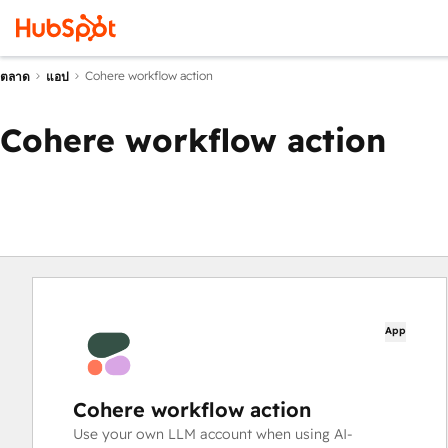
Cohere workflow action
ตลาด
แอป
Cohere workflow action
App
Cohere workflow action
Use your own LLM account when using AI-