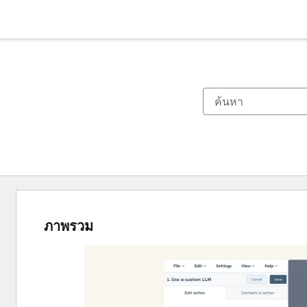
ภาพรวม
ใช้
ปุ่ม
ลูก
ศร