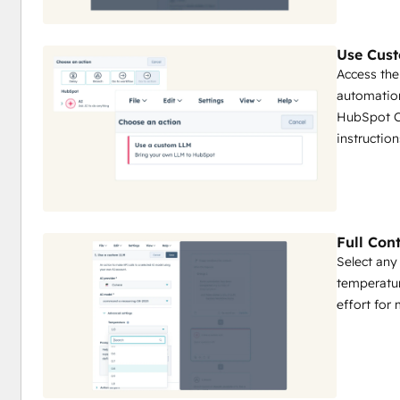
Use Cus
Access th
automation
HubSpot C
instruction
Full Con
Select any
temperatur
effort for