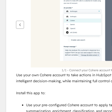
เพื่อ
ดู
ราย
กา
รอื่นๆ
1/1 - Connect your Cohere account 
Use your own Cohere account to take actions in HubSpot 
intelligent decision-making, while maintaining full control
Install this app to:
Use your pre-configured Cohere account to apply tai
summarization, enrichment, classification, and rec