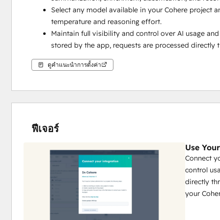
Select any model available in your Cohere project a
temperature and reasoning effort.
Maintain full visibility and control over AI usage an
stored by the app, requests are processed directly 
ดูคำแนะนำการตั้งค่า
ฟีเจอร์
Use You
Connect yo
control us
directly t
your Coher