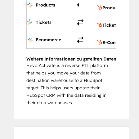
Pr
Products
Produkte
Tic
Tickets
Tickets
E-
Ecommerce
E-Commerce Bri
Weitere Informationen zu geteilten Daten
Hevo Activate is a reverse ETL platform
that helps you move your data from
destination warehouse to a HubSpot
target. This helps users update their
HubSpot CRM with the data residing in
their data warehouses.