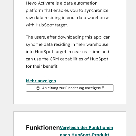
Hevo Activate is a data automation 
platform that enables you to synchronize 
raw data residing in your data warehouse 
with HubSpot target. 
The users, after downloading this app, can 
sync the data residing in their warehouse 
into HubSpot target in near real-time and 
can use the CRM capabilities of HubSpot 
for their benefit. 
Hevo activate is a user-configurable tool, 
Mehr anzeigen
that fetches all new and updated data from 
Anleitung zur Einrichtung anzeigen
your data warehouse.  How that data is 
loaded to the Target object is decided by 
the synchronization (sync) behavior you 
specify.
Funktionen
An Activation synchronizes data from your 
Vergleich der Funktionen
Warehouse to HubSpot. Each run of the 
nach HubSpot-Produkt