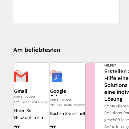
Am beliebtesten
BENÖTIGEN S
HILFE?
Erstellen 
Hilfe ein
Solutions
Gmail
Google
eine indi
Calendar
Von HubSpot
Lösung.
Von HubSpot
525 Tsd. Installationen
281 Tsd. Installationen
Kontaktiere
Holen Sie
Solutions Par
Buchen Sie schnell
HubSpot in Ihren
geschäftlich
und einfach
Posteingang – mit
Anforderung
App
App
Meetings mit