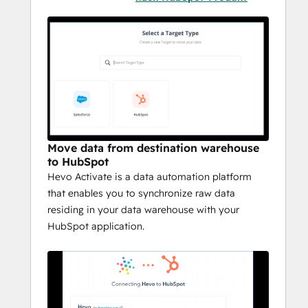
Activation progresses through the following 
three stages in which it identifies the 
records from the data warehouse, 
transforms, and loads them to the Target:
Ingestion: The Activation run starts in the 
Ingestion stage as a part of which, the 
Activation SQL query is performed. The 
records to be synchronized with HubSpot 
Move data from destination warehouse
are also identified and fetched in this stage.
to HubSpot
Hevo Activate is a data automation platform
Transformation: In the Transformation 
that enables you to synchronize raw data
stage, the records from the Warehouse that 
residing in your data warehouse with your
are to be synchronized are transformed as 
HubSpot application.
per the HubSpot schema. This stage is 
marked as complete when it triggers the 
Loading stage.
Loading: In the Loading stage, the 