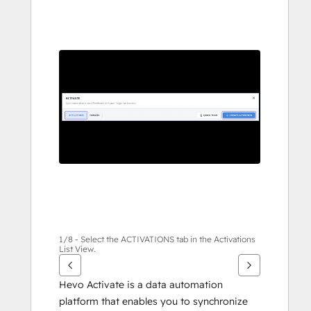
de
pijltoetsen
om
andere
items
weer
te
geven
1/8 - Select the ACTIVATIONS tab in the Activations
List View.
Hevo Activate is a data automation 
platform that enables you to synchronize 