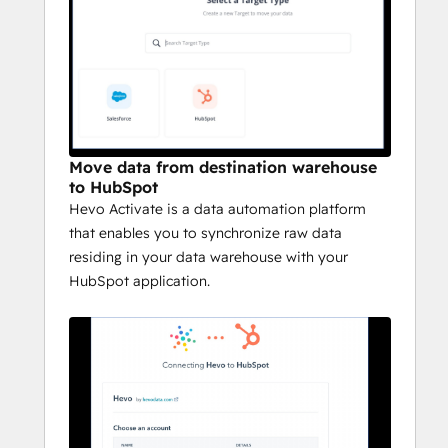
records from the data warehouse, 
transforms, and loads them to the Target:
Ingestion: The Activation run starts in the 
Ingestion stage as a part of which, the 
Activation SQL query is performed. The 
records to be synchronized with HubSpot 
Move data from destination warehouse
are also identified and fetched in this stage.
to HubSpot
Hevo Activate is a data automation platform
Transformation: In the Transformation 
that enables you to synchronize raw data
stage, the records from the Warehouse that 
residing in your data warehouse with your
are to be synchronized are transformed as 
HubSpot application.
per the HubSpot schema. This stage is 
marked as complete when it triggers the 
Loading stage.
Loading: In the Loading stage, the 
transformed records are uploaded to the 
staging location and then synchronized 