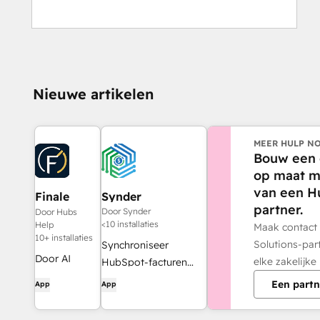
Nieuwe artikelen
MEER HULP NO
Bouw een 
op maat m
van een H
Finale
Synder
partner.
Composer
Door Synder
Door Hubs
<10 installaties
Help
Maak contact
10+ installaties
Solutions-par
Synchroniseer
Door AI
elke zakelijke
HubSpot-facturen
gegenereerde
met QuickBooks,
Een partn
App
App
webcontent,
NetSuite of Xero —
speciaal
inclusief periodisering