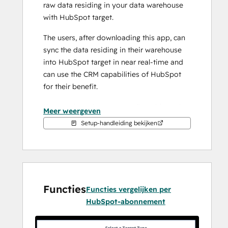
raw data residing in your data warehouse 
with HubSpot target. 
The users, after downloading this app, can 
sync the data residing in their warehouse 
into HubSpot target in near real-time and 
can use the CRM capabilities of HubSpot 
for their benefit. 
Hevo activate is a user-configurable tool, 
Meer weergeven
that fetches all new and updated data from 
Setup-handleiding bekijken
your data warehouse.  How that data is 
loaded to the Target object is decided by 
the synchronization (sync) behavior you 
specify.
Functies
An Activation synchronizes data from your 
Functies vergelijken per
Warehouse to HubSpot. Each run of the 
HubSpot-abonnement
Activation progresses through the following 
three stages in which it identifies the 