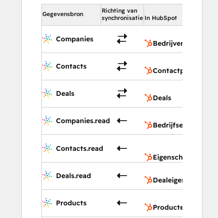
Richting van
In HubSp
Gegevensbron
synchronisatie
In HubSpot
Bedri
Companies
Bedrijven
Cont
Contacts
Contactpersonen
Deals
Deals
Deals
Bedri
Companies.read
Bedrijfseigenscha
Eigen
Contacts.read
conta
Eigenschappen con
Deal
Deals.read
Dealeigenschappe
Prod
Products
Producten