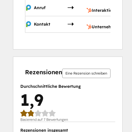
Inter
Anruf
Interaktionen
Unte
Kontakt
Unternehmen
0 %
0 %
14 %
29 %
57 %
0 %
0 %
14 %
29 %
57 %
abgeschlossen
abgeschlossen
abgeschlossen
abgeschlossen
abgeschlossen
abgeschlossen
abgeschlossen
abgeschlossen
abgeschlossen
abgeschlossen
Rezensionen
Eine Rezension schreiben
Durchschnittliche Bewertung
1,9
Basierend auf 7 Bewertungen
Rezensionen insgesamt