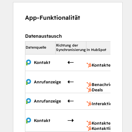
App-Funktionalität
Datenaustausch
Richtung der
In HubSp
Datenquelle
Synchronisierung
In HubSpot
Konta
Kontakt
Kontakte
Benac
Deals
Anrufanzeige
Benachrichtigunge
Deals
Inter
Anrufanzeige
Interaktionen
Konta
Konta
Kontakt
Kontakte
Kontaktlisten