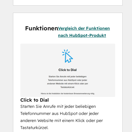
Anruferfassung & -protokoll
Alle Telefonanrufe werden als Activity für 
Funktionen
den jeweiligen Kontakt protokolliert. Wenn 
Vergleich der Funktionen
die Nummer noch nicht erfasst ist, wird ein 
nach HubSpot-Produkt
neuer Kontakt angelegt.
Einfache Analyse
Detaillierte Berichte zu Erfolgsquote, 
Nutzung des Telefons, und Wartezeiten. 
Einsehbar über das PhoneMondo 
Dashboard oder als regelmäßiger Bericht 
per E-Mail
Click to Dial
Starten Sie Anrufe mit jeder beliebigen
Telefonnummer aus HubSpot oder jeder
anderen Website mit einem Klick oder per
Tastaturkürzel.