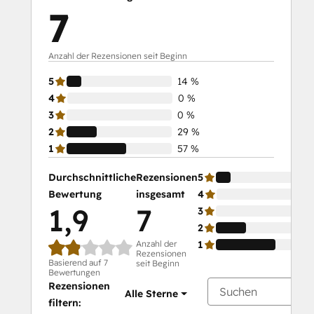
7
Anzahl der Rezensionen seit Beginn
5
14 %
4
0 %
3
0 %
2
29 %
1
57 %
Durchschnittliche
Rezensionen
5
Bewertung
insgesamt
4
1,9
7
3
2
Anzahl der
1
Rezensionen
Basierend auf 7
seit Beginn
Bewertungen
Rezensionen
Alle Sterne
filtern: