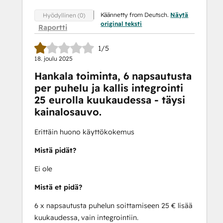
Käännetty from Deutsch.
Näytä
Hyödyllinen (0)
original teksti
Raportti
1/5
18. joulu 2025
Hankala toiminta, 6 napsautusta
per puhelu ja kallis integrointi
25 eurolla kuukaudessa - täysi
kainalosauvo.
Erittäin huono käyttökokemus
Mistä pidät?
Ei ole
Mistä et pidä?
6 x napsautusta puhelun soittamiseen 25 € lisää
kuukaudessa, vain integrointiin.