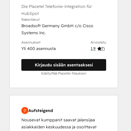
Die Placetel Telefonie-Integration für
HubSpot
Rakentanut
Broadsoft Germany GmbH c/o Cisco
Systems Inc.
Asennukset
Arvostelu
Yli 400 asennusta
1,9
(
7
)
Kirjaudu sisään asentaaksesi
Edellyttää Placetel-tilauksen
Aufsteigend
Nousevat kumppanit saavat jalansijaa
asiakkaiden keskuudessa ja osoittavat