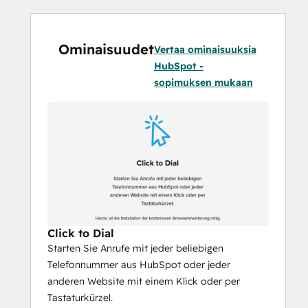
Anruferfassung & -protokoll
Alle Telefonanrufe werden als Activity für 
Ominaisuudet
den jeweiligen Kontakt protokolliert. Wenn 
Vertaa ominaisuuksia
die Nummer noch nicht erfasst ist, wird ein 
HubSpot -
neuer Kontakt angelegt.
sopimuksen mukaan
Einfache Analyse
Detaillierte Berichte zu Erfolgsquote, 
Nutzung des Telefons, und Wartezeiten. 
Einsehbar über das PhoneMondo 
Dashboard oder als regelmäßiger Bericht 
per E-Mail
Click to Dial
Starten Sie Anrufe mit jeder beliebigen
Telefonnummer aus HubSpot oder jeder
anderen Website mit einem Klick oder per
Tastaturkürzel.