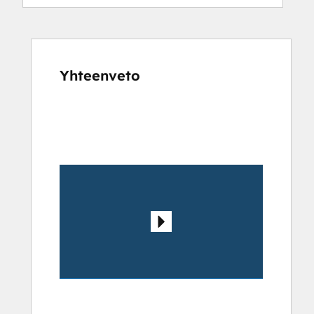
Yhteenveto
Katso
muita
kohteita
käyttämällä
nuolipainikkeita