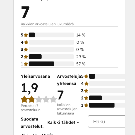
7
Kaikkien arvostelujen lukumäärä
5
14 %
4
0 %
3
0 %
2
29 %
1
57 %
Yleisarvosana
Arvosteluja
5
1,9
yhteensä
4
7
3
2
Kaikkien
1
Perustuu 7
arvostelujen
arvosteluun
lukumäärä
Suodata
Kaikki tähdet
arvostelut: