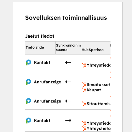
Sovelluksen toiminnallisuus
Jaetut tiedot
Synkronnoinin
HubSpotissa
Tietolähde
suunta
HubSpotissa
Yhteyst
Kontakt
Yhteystiedot
Ilmoitu
Kaupat
Anrufanzeige
Ilmoitukset
Kaupat
Sitoutt
Anrufanzeige
Sitouttamiset
Yhteyst
Yhteysti
Kontakt
Yhteystiedot
Yhteystietoluettelot