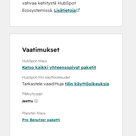
vahvaa kehitystä HubSpot
Ecosystemissä.
Lisätietoja
Vaatimukset
HubSpot-tilaus
Katso kaikki yhteensopivat paketit
HubSpot-tilin käyttöoikeudet
Tarkastele vaadittuja
tilin käyttöoikeuksia
Pääsytyyppi
Jaettu
Placetel-tilaus
Pro Benutzer
paketti