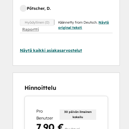
Pötscher, D.
Käännetty from Deutsch.
Näytä
Hyödyllinen (0)
original teksti
Raportti
Näytä kaikki asiakasarvostelut
Hinnoittelu
Pro
30 päivän ilmainen
kokeilu
Benutzer
7,90 €