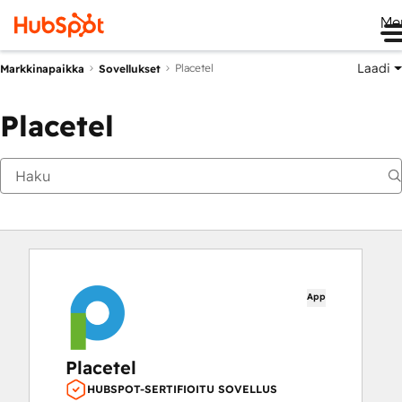
Me
Laadi
Placetel
Markkinapaikka
Sovellukset
Placetel
App
Placetel
HUBSPOT-SERTIFIOITU SOVELLUS