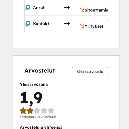
Sitoutt
Anruf
Sitouttamiset
Yritykse
Kontakt
Yritykset
0 %
0 %
14 %
29 %
57 %
0 %
0 %
14 %
29 %
57 %
valmis
valmis
valmis
valmis
valmis
valmis
valmis
valmis
valmis
valmis
Arvostelut
Kirjoita arvostelu
Yleisarvosana
1,9
Perustuu 7 arvosteluun
Arvosteluja yhteensä