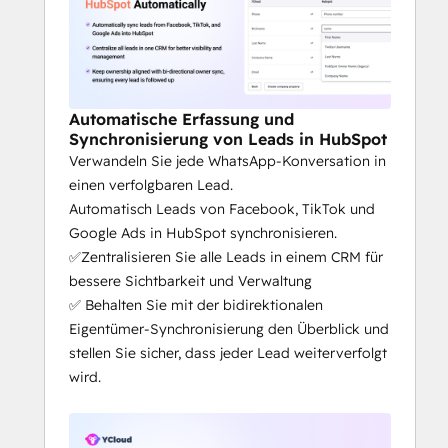
YCloud bietet eine zuverlässige 
Grundlage für Unternehmen, die auf 
WhatsApp aufbauen
Als offizieller WhatsApp-Partner von 
Meta bietet YCloud 
Automatische Erfassung und
vertrauenswürdige 
Synchronisierung von Leads in HubSpot
Plattformexpertise und Support
Verwandeln Sie jede WhatsApp-Konversation in
Kunden entscheiden sich für YCloud 
einen verfolgbaren Lead.
wegen der Stabilität, Transparenz und 
Automatisch Leads von Facebook, TikTok und
dem Fokus auf langfristiges 
Google Ads in HubSpot synchronisieren.
Geschäftswachstum
✅Zentralisieren Sie alle Leads in einem CRM für
bessere Sichtbarkeit und Verwaltung
✅ Behalten Sie mit der bidirektionalen
Eigentümer-Synchronisierung den Überblick und
stellen Sie sicher, dass jeder Lead weiterverfolgt
wird.