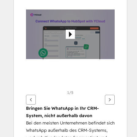
Pfeiltasten,
um
andere
Elemente
anzuzeigen
1/5
Bringen Sie WhatsApp in Ihr CRM-
System, nicht außerhalb davon
Bei den meisten Unternehmen befindet sich 
WhatsApp außerhalb des CRM-Systems, 