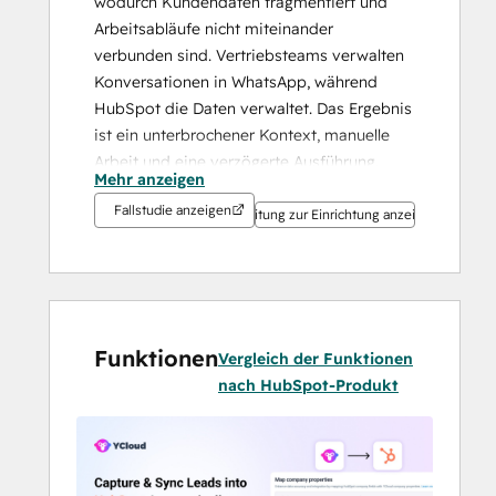
wodurch Kundendaten fragmentiert und 
Arbeitsabläufe nicht miteinander 
verbunden sind. Vertriebsteams verwalten 
Konversationen in WhatsApp, während 
HubSpot die Daten verwaltet. Das Ergebnis 
ist ein unterbrochener Kontext, manuelle 
Arbeit und eine verzögerte Ausführung. 
Mehr anzeigen
YCloud verbindet die beiden Systeme zu 
Fallstudie anzeigen
einer einheitlichen Workflow-Ebene.
Anleitung zur Einrichtung anzeigen
🚀 Hauptmerkmale
Automatisches Synchronisieren von 
Leads aus YCloud in HubSpot
HubSpot-Eigentümerzuweisungen 
Funktionen
Vergleich der Funktionen
zurück zu YCloud synchronisieren
nach HubSpot-Produkt
Auslösen von WhatsApp-Nachrichten 
aus HubSpot-Workflows
💡 Warum YCloud