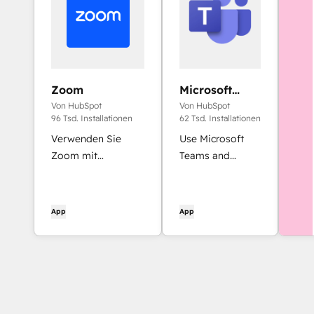
Zoom
Microsoft
Teams
Von HubSpot
Von HubSpot
96 Tsd. Installationen
62 Tsd. Installationen
Verwenden Sie
Use Microsoft
Zoom mit
Teams and
HubSpot-
HubSpot for
Besprechungen,
meetings,
Workflows,
conversations,
App
App
Kontaktdatensätzen
and more!
und mehr.