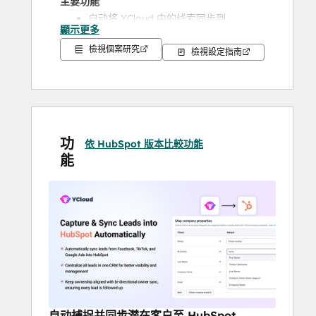
主要功能
自动将 YCloud 中的线索同步到 
顯示更多
HubSpot 中
檢視個案研究
将 HubSpot 所有者任务同步回 YCloud
檢視設定指南
从 HubSpot 工作流触发 WhatsApp 消
息
💡 为什么选择 YCloud
YCloud 为在 WhatsApp 上开展业务提
功
依 HubSpot 版本比較功能
供可靠的基础
能
作为WhatsApp的Meta官方合作伙伴，
YCloud提供值得信赖的平台专业知识和
支持
客户选择 YCloud 是因为其稳定性、透
明度和对长期业务增长的关注
自动捕捉并同步潜在客户至 HubSpot