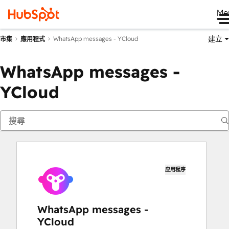
Me
建立
WhatsApp messages - YCloud
市集
應用程式
WhatsApp messages -
YCloud
应用程序
WhatsApp messages -
YCloud