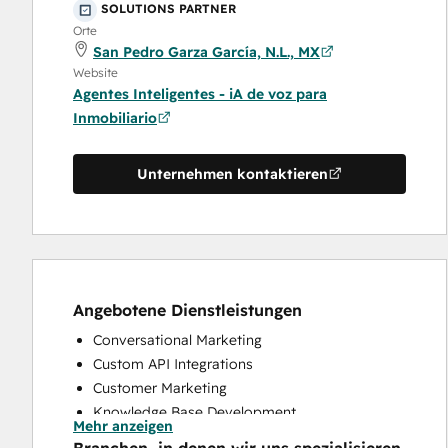
SOLUTIONS PARTNER
Orte
San Pedro Garza García, N.L., MX
Website
Agentes Inteligentes - iA de voz para
Inmobiliario
Unternehmen kontaktieren
Angebotene Dienstleistungen
Conversational Marketing
Custom API Integrations
Customer Marketing
Knowledge Base Development
Mehr anzeigen
Programmable Automation