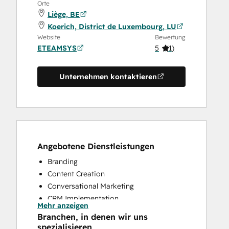
Orte
Liège, BE
Koerich, District de Luxembourg, LU
Website
Bewertung
ETEAMSYS
5
(
1
)
Unternehmen kontaktieren
Angebotene Dienstleistungen
Branding
Content Creation
Conversational Marketing
CRM Implementation
Mehr anzeigen
CRM Migration
Branchen, in denen wir uns
Custom API Integrations
spezialisieren