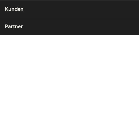
Kunden
Partner
Copyright © 2026 HubSpot, Inc.
Rechtsfragen
Datenschutzbestimmungen
Impressum
Sicherheit