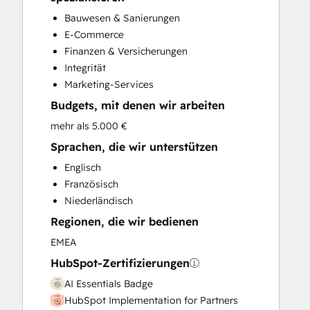
Customer Marketing
Bauwesen & Sanierungen
Customer Success Training
E-Commerce
Customer Survey and Analysis
Finanzen & Versicherungen
Email Marketing
Integrität
Full Inbound Marketing Services
Marketing-Services
Knowledge Base Development
Budgets, mit denen wir arbeiten
Paid Advertising
Programmable Automation
mehr als 5.000 €
Sales and Marketing Alignment
Sprachen, die wir unterstützen
Sales Enablement
Englisch
Search Engine Optimization
Französisch
Social Media
Niederländisch
Website Design
Regionen, die wir bedienen
Website Development
Website Migration
EMEA
HubSpot-Zertifizierungen
AI Essentials Badge
HubSpot Implementation for Partners