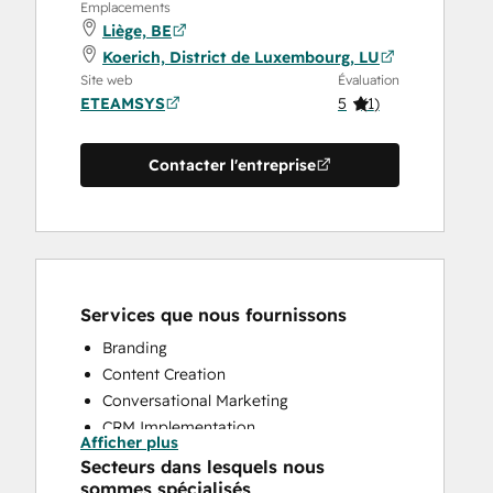
Emplacements
Liège, BE
Koerich, District de Luxembourg, LU
Site web
Évaluation
ETEAMSYS
5
(
1
)
Contacter l'entreprise
Services que nous fournissons
Branding
Content Creation
Conversational Marketing
CRM Implementation
Afficher plus
CRM Migration
Secteurs dans lesquels nous
Custom API Integrations
sommes spécialisés