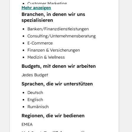
Customer Marketing
Mehr anzeigen
Customer Success Training
Branchen, in denen wir uns
Customer Support Training
spezialisieren
Customer Survey and Analysis
Banken/Finanzdienstleistungen
Email Marketing
Consulting/Unternehmensberatung
Full Inbound Marketing Services
E-Commerce
Help Desk Implementation
Finanzen & Versicherungen
HubSpot Onboarding
Medizin & Wellness
Knowledge Base Development
Budgets, mit denen wir arbeiten
Programmable Automation
Public Relations
Jedes Budget
Sales and Marketing Alignment
Sprachen, die wir unterstützen
Sales Coaching and Training
Deutsch
Sales Enablement
Englisch
Search Engine Optimization
Rumänisch
Website Design
Regionen, die wir bedienen
Website Development
Website Migration
EMEA