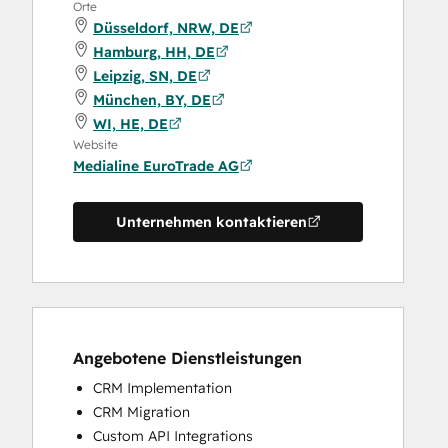
Orte
Düsseldorf, NRW, DE
Hamburg, HH, DE
Leipzig, SN, DE
München, BY, DE
WI, HE, DE
Website
Medialine EuroTrade AG
Unternehmen kontaktieren
Angebotene Dienstleistungen
CRM Implementation
CRM Migration
Custom API Integrations