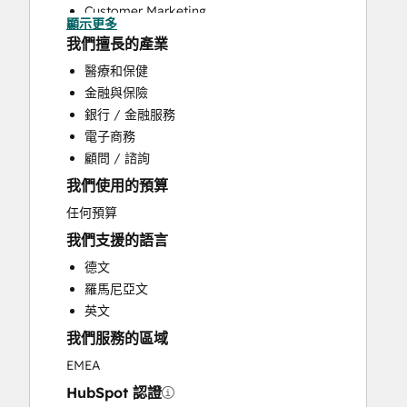
Customer Marketing
顯示更多
Customer Success Training
我們擅長的產業
Customer Support Training
醫療和保健
Customer Survey and Analysis
金融與保險
Email Marketing
銀行 / 金融服務
Full Inbound Marketing Services
電子商務
Help Desk Implementation
顧問 / 諮詢
HubSpot Onboarding
我們使用的預算
Knowledge Base Development
Programmable Automation
任何預算
Public Relations
我們支援的語言
Sales and Marketing Alignment
德文
Sales Coaching and Training
羅馬尼亞文
Sales Enablement
英文
Search Engine Optimization
我們服務的區域
Website Design
Website Development
EMEA
Website Migration
HubSpot 認證