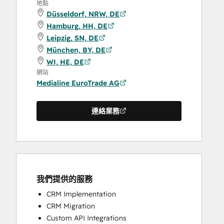
地點
Düsseldorf, NRW, DE
Hamburg, HH, DE
Leipzig, SN, DE
München, BY, DE
WI, HE, DE
網站
Medialine EuroTrade AG
連絡業務
我們提供的服務
CRM Implementation
CRM Migration
Custom API Integrations