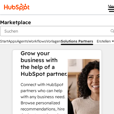
Me
Marketplace
Start
Apps
Agents
Workflows
Vorlagen
Solutions Partners
Erstellen
Grow your
business with
the help of a
HubSpot partner.
Connect with HubSpot
partners who can help
with any business need.
Browse personalized
recommendations, hire