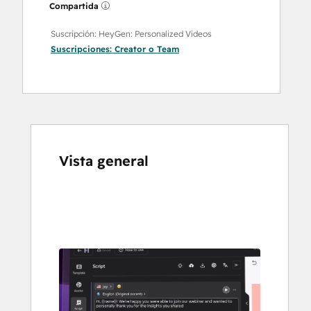
Compartida
Suscripción: HeyGen: Personalized Videos
Suscripciones:
Creator
o
Team
Vista general
Utiliza
las
teclas
de
flecha
para
ver
otros