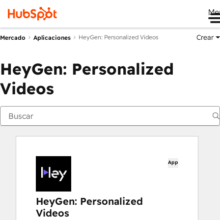
Me
Crear
HeyGen: Personalized Videos
Mercado
Aplicaciones
HeyGen: Personalized
Videos
App
HeyGen: Personalized
Videos