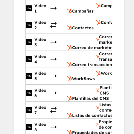
Video
Campañas
1
Campañas
Video
Contactos
2
Contactos
Correo de
Video
marketing
3
Correo de marketing
Correo
Video
transaccional
4
Correo transaccional
Video
Workflows
5
Workflows
Plantillas del
Video
CMS
6
Plantillas del CMS
Listas de
Video
contactos
7
Listas de contactos
Propiedades
Video
de contacto
8
Propiedades de contacto