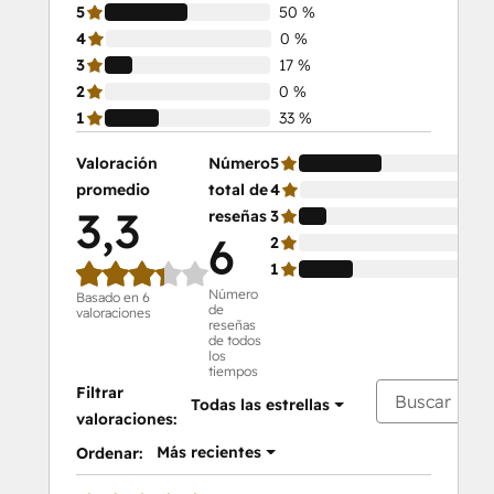
5
50 %
4
0 %
3
17 %
2
0 %
1
33 %
Valoración
Número
5
50
promedio
total de
4
0 
3,3
reseñas
3
17
6
2
0 
1
33
Número
Basado en 6
de
valoraciones
reseñas
de todos
los
tiempos
Filtrar
Todas las estrellas
valoraciones:
Más recientes
Ordenar: