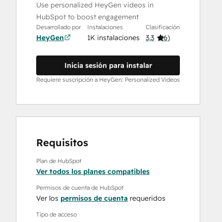
Use personalized HeyGen videos in
HubSpot to boost engagement
Desarrollado por
Instalaciones
Clasificación
HeyGen
1K instalaciones
3,3
(
6
)
Inicia sesión para instalar
Requiere suscripción a HeyGen: Personalized Videos
Requisitos
Plan de HubSpot
Ver todos los planes compatibles
Permisos de cuenta de HubSpot
Ver los
permisos de cuenta
requeridos
Tipo de acceso