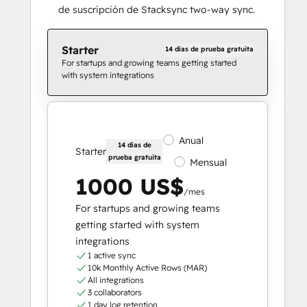
de suscripción de Stacksync two-way sync.
Starter
14 días de prueba gratuita
For startups and growing teams getting started
with system integrations
Anual
14 días de
Starter
prueba gratuita
Mensual
1000 US$
/mes
For startups and growing teams
getting started with system
integrations
1 active sync
10k Monthly Active Rows (MAR)
All integrations
3 collaborators
1 day log retention