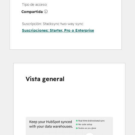
Tipo de acceso
Compartida
Suscripción: Stacksync two-way sync
Suscripciones:
Starter
,
Pro
o
Enterprise
Vista general
Utiliza
las
teclas
de
flecha
para
ver