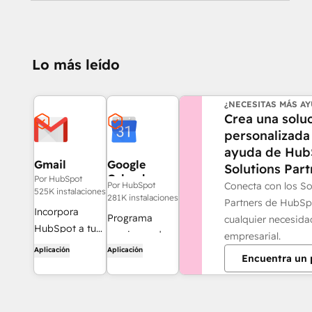
Lo más leído
¿NECESITAS MÁS A
Crea una solu
personalizada 
ayuda de Hub
Gmail
Google
Solutions Part
Calendar
Por HubSpot
Conecta con los So
Por HubSpot
525K instalaciones
281K instalaciones
Partners de HubSp
Incorpora
Programa
cualquier necesida
HubSpot a tu
reuniones de
empresarial.
bandeja de
Aplicación
Aplicación
forma rápida y
Encuentra un 
entrada con la
sencilla con
integración de
HubSpot y el
HubSpot para
calendario de
Gmail.