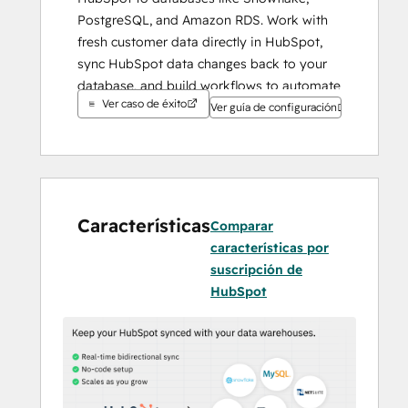
PostgreSQL, and Amazon RDS. Work with 
fresh customer data directly in HubSpot, 
sync HubSpot data changes back to your 
database, and build workflows to automate 
Ver caso de éxito
business processes.
Ver guía de configuración
Características
Comparar
características por
suscripción de
HubSpot