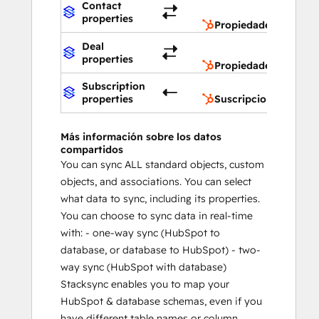
Contact
contact
properties
Propiedades de cont
Propied
Deal
negocio
properties
Propiedades de nego
Subscription
Suscri
properties
Suscripciones
Más información sobre los datos
compartidos
You can sync ALL standard objects, custom
objects, and associations. You can select
what data to sync, including its properties.
You can choose to sync data in real-time
with: - one-way sync (HubSpot to
database, or database to HubSpot) - two-
way sync (HubSpot with database)
Stacksync enables you to map your
HubSpot & database schemas, even if you
have different table names or column