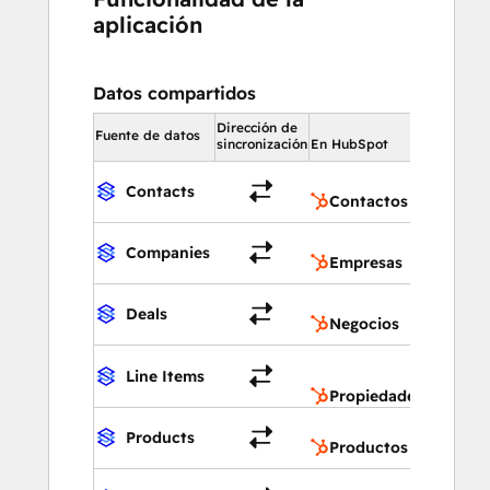
aplicación
Datos compartidos
Dirección de
En HubSpo
Fuente de datos
sincronización
En HubSpot
Contac
Contacts
Contactos
Empres
Companies
Empresas
Negoci
Deals
Negocios
Propied
Line Items
product
Propiedades de prod
Produc
Products
Productos
Tickets