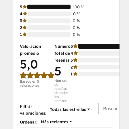
5
100 %
4
0 %
3
0 %
2
0 %
1
0 %
Valoración
Número
5
10
promedio
total de
4
0 
5,0
reseñas
3
0 
5
2
0 
1
0 
Número
Basado en 5
de
valoraciones
reseñas
de todos
los
tiempos
Filtrar
Todas las estrellas
valoraciones:
Más recientes
Ordenar: