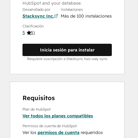
HubSpot and your database.
Desarrollado por
Instalaciones
Stacksync Inc.
Más de 100 instalaciones
Clasificación
5
(
5
)
Inicia sesión para instalar
Requiere suscripción a Stacksync two-way sync
Requisitos
Plan de HubSpot
Ver todos los planes compatibles
Permisos de cuenta de HubSpot
Ver los
permisos de cuenta
requeridos