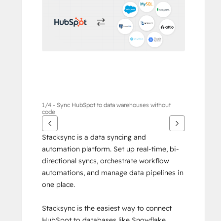
otros
elementos
1/4 - Sync HubSpot to data warehouses without
code
Stacksync is a data syncing and 
automation platform. Set up real-time, bi-
directional syncs, orchestrate workflow 
automations, and manage data pipelines in 
one place.
Stacksync is the easiest way to connect 
HubSpot to databases like Snowflake, 