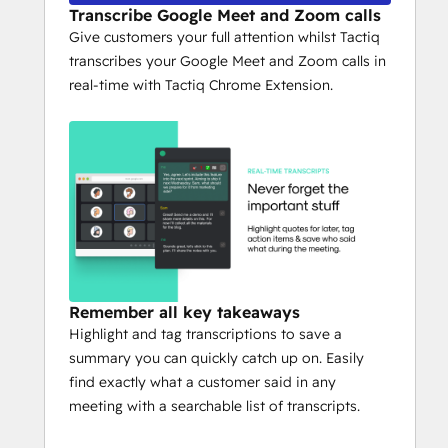
transcripts in real-time
Transcribe Google Meet and Zoom calls
Give customers your full attention whilst Tactiq
* Highlight important stuff with a click
transcribes your Google Meet and Zoom calls in
real-time with Tactiq Chrome Extension.
* Save Google Meet captions as a transcript 
to Google Doc
* Save Google Meet chat history in your 
transcription
* Google Meet Attendance Tracker
* Save Zoom captions as a transcript to 
Google Doc
Remember all key takeaways
* Link calls with your HubSpot Contacts
Highlight and tag transcriptions to save a
summary you can quickly catch up on. Easily
find exactly what a customer said in any
meeting with a searchable list of transcripts.