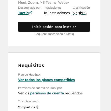
Meet, Zoom, MS Teams, Webex
Desarrollado por
Instalaciones
Clasificación
Tactiq
1K instalaciones
3,7
(
12
)
Inicia sesión para instalar
Requiere suscripción a Tactiq
Requisitos
Plan de HubSpot
Ver todos los planes compatibles
Permisos de cuenta de HubSpot
Ver los
permisos de cuenta
requeridos
Tipo de acceso
Compartida