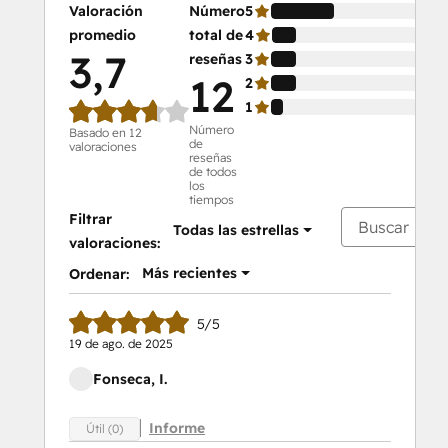
Valoración
Número
5
42
promedio
total de
4
16
3,7
reseñas
3
17
12
2
17
1
8 
Número
Basado en 12
de
valoraciones
reseñas
de todos
los
tiempos
Filtrar
Todas las estrellas
valoraciones:
Más recientes
Ordenar:
5/5
19 de ago. de 2025
Fonseca, I.
Informe
Útil (0)