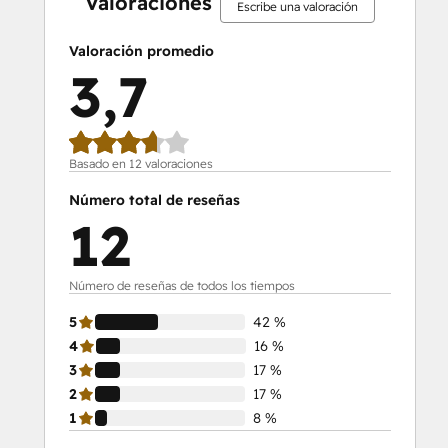
Valoraciones
Escribe una valoración
Valoración promedio
3,7
Basado en 12 valoraciones
Número total de reseñas
12
Número de reseñas de todos los tiempos
5
42 %
4
16 %
3
17 %
2
17 %
1
8 %