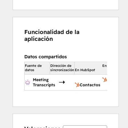
Funcionalidad de la
aplicación
Datos compartidos
Fuente de
Dirección de
En HubSpot
datos
sincronización
En HubSpot
Meeting
Contactos
Transcripts
Contactos
8%
17%
17%
16%
42%
8%
17%
17%
16%
42%
completo
completo
completo
completo
completo
completo
completo
completo
completo
completo