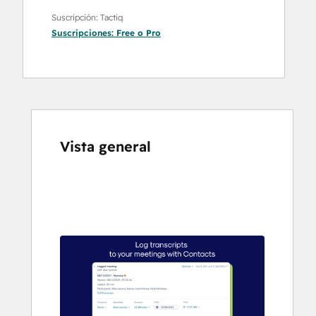
Suscripción: Tactiq
Suscripciones:
Free
o
Pro
Vista general
Utiliza
las
teclas
de
flecha
para
ver
otros
elementos