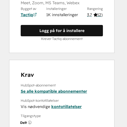
Meet, Zoom, MS Teams, Webex
Bygget av
Installeringer
Rangering
Tactiq
1K innstalleringer
3,7
(
12
)
Logg på for å installere
Krever Tactiq-abonnement
Krav
HubSpot-abonnement
Se alle kompatible abonnementer
HubSpot-kontotillatelser
Vis nødvendige
kontotillatelser
Tilgangstype
Delt