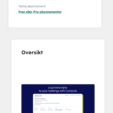
Tactiq-abonnement
Free
eller
Pro
-abonnementer
Oversikt
Bruk
piltastene
for
å
vise
andre
elementer