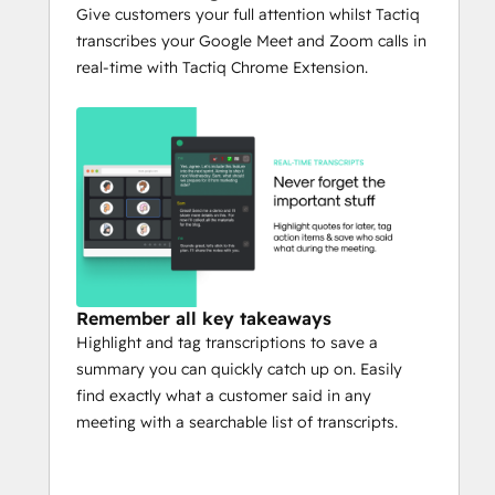
transcripts in real-time
Give customers your full attention whilst Tactiq
transcribes your Google Meet and Zoom calls in
* Highlight important stuff with a click
real-time with Tactiq Chrome Extension.
* Save Google Meet captions as a transcript 
to Google Doc
* Save Google Meet chat history in your 
transcription
* Google Meet Attendance Tracker
* Save Zoom captions as a transcript to 
Google Doc
Remember all key takeaways
Highlight and tag transcriptions to save a
* Link calls with your HubSpot Contacts
summary you can quickly catch up on. Easily
find exactly what a customer said in any
meeting with a searchable list of transcripts.