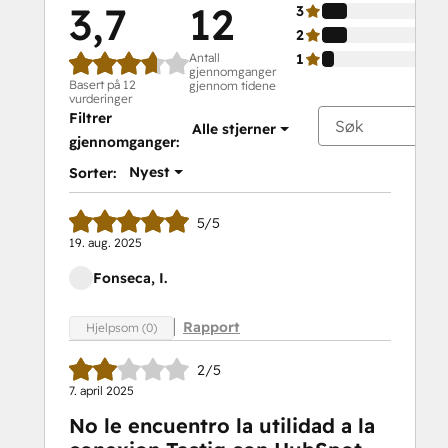
3,7
12
3
2
Antall
1
gjennomganger
Basert på 12
gjennom tidene
vurderinger
Filtrer
Alle stjerner
gjennomganger:
Nyest
Sorter:
5/5
19. aug. 2025
Fonseca, I.
Rapport
Hjelpsom (0)
2/5
7. april 2025
No le encuentro la utilidad a la