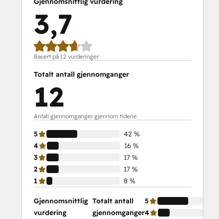
Gjennomsnittlig vurdering
3,7
Basert på 12 vurderinger
Totalt antall gjennomganger
12
Antall gjennomganger gjennom tidene
5
42 %
4
16 %
3
17 %
2
17 %
1
8 %
Gjennomsnittlig
Totalt antall
5
vurdering
gjennomganger
4