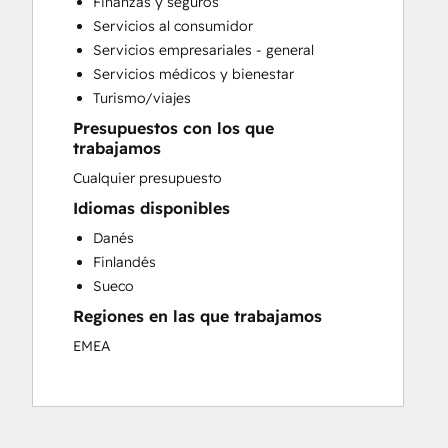
Finanzas y seguros
Programmable Automation
Servicios al consumidor
Sales and Marketing Alignment
Servicios empresariales - general
Sales Coaching and Training
Servicios médicos y bienestar
Sales Enablement
Turismo/viajes
Search Engine Optimization
Presupuestos con los que
Social Media
trabajamos
Video Production
Cualquier presupuesto
Website Design
Website Development
Idiomas disponibles
Danés
Finlandés
Sueco
Regiones en las que trabajamos
EMEA