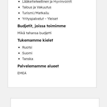
Lääketieteellinen ja Hyvinvointi
Programmable Automation
Talous ja Vakuutus
Sales and Marketing Alignment
Turismi/Matkailu
Sales Coaching and Training
Yrityspalvelut – Yleiset
Sales Enablement
Budjetit, joissa toimimme
Search Engine Optimization
Social Media
Mikä tahansa budjetti
Video Production
Tukemamme kielet
Website Design
Ruotsi
Website Development
Suomi
Tanska
Palvelemamme alueet
EMEA