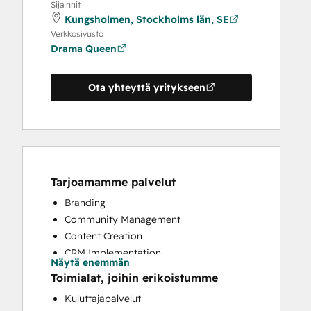
Sijainnit
Kungsholmen, Stockholms län, SE
Verkkosivusto
Drama Queen
Ota yhteyttä yritykseen
Tarjoamamme palvelut
Branding
Community Management
Content Creation
CRM Implementation
Näytä enemmän
Customer Marketing
Toimialat, joihin erikoistumme
Email Marketing
Kuluttajapalvelut
Paid Advertising