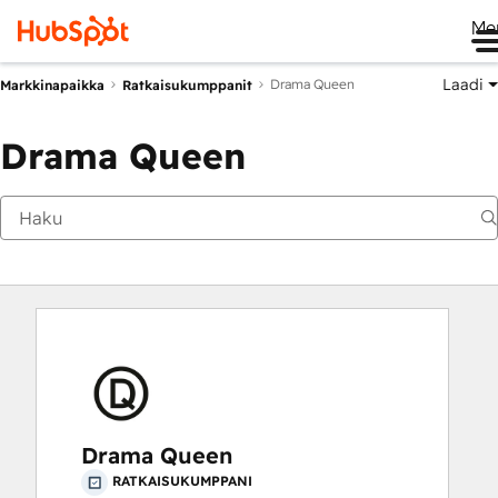
Me
Laadi
Drama Queen
Markkinapaikka
Ratkaisukumppanit
Drama Queen
Drama Queen
RATKAISUKUMPPANI