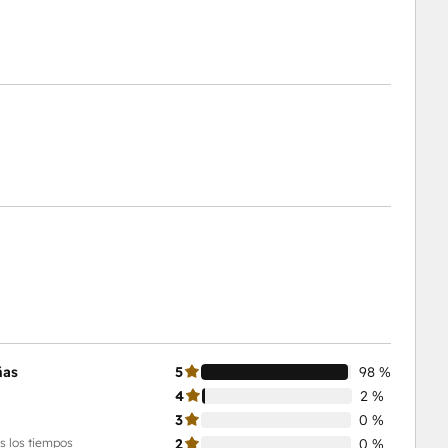
ñas
5
98 %
4
2 %
3
0 %
s los tiempos
2
0 %