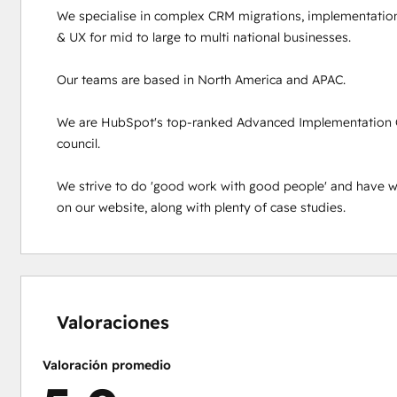
We specialise in complex CRM migrations, implementation
& UX for mid to large to multi national businesses.

Our teams are based in North America and APAC.

We are HubSpot's top-ranked Advanced Implementation Cer
council.

We strive to do 'good work with good people' and have w
on our website, along with plenty of case studies.
0%
0%
0%
2%
98%
completo
completo
completo
completo
completo
Valoraciones
Valoración promedio