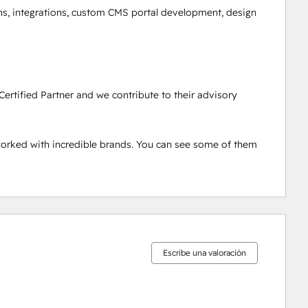
s, integrations, custom CMS portal development, design 
tified Partner and we contribute to their advisory 
orked with incredible brands. You can see some of them 
0%
0%
0%
2%
98%
completo
completo
completo
completo
completo
Escribe una valoración