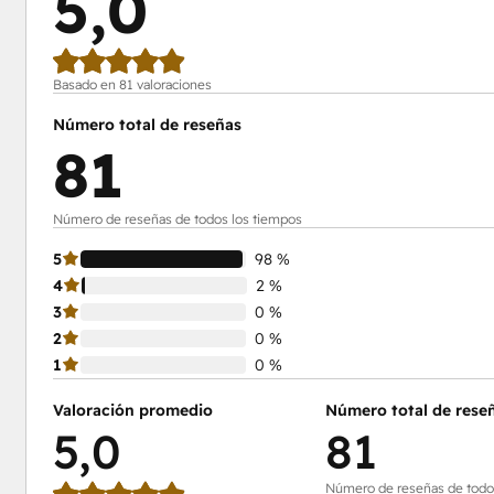
5,0
Basado en 81 valoraciones
Número total de reseñas
81
Número de reseñas de todos los tiempos
5
98 %
4
2 %
3
0 %
2
0 %
1
0 %
Valoración promedio
Número total de rese
5,0
81
Número de reseñas de todo