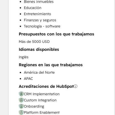
Bienes inmuebles
Customer Support Training
Educación
Customer Survey and Analysis
Entretenimiento
Help Desk Implementation
Finanzas y seguros
HubSpot Onboarding
Tecnología - software
Knowledge Base Development
Presupuestos con los que trabajamos
Paid Advertising
Programmable Automation
Más de 5000 USD
Sales and Marketing Alignment
Idiomas disponibles
Sales Coaching and Training
Inglés
Sales Enablement
Regiones en las que trabajamos
Website Design
Website Development
América del Norte
Website Migration
APAC
Acreditaciones de HubSpot
CRM Implementation
Custom Integration
Onboarding
Platform Enablement