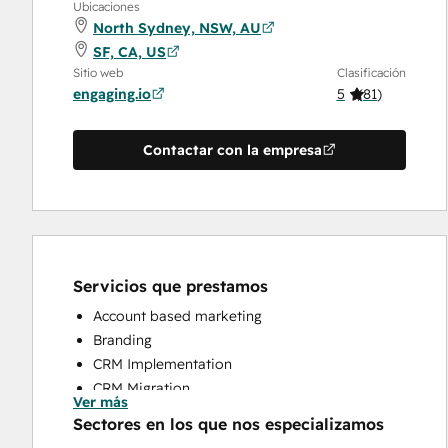
Ubicaciones
North Sydney, NSW, AU
SF, CA, US
Sitio web
Clasificación
engaging.io
5
(
81
)
Contactar con la empresa
Servicios que prestamos
Account based marketing
Branding
CRM Implementation
CRM Migration
Ver más
Custom API Integrations
Sectores en los que nos especializamos
Customer Success Training