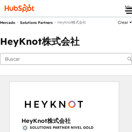
Me
Crear
HeyKnot株式会社
Mercado
Solutions Partners
HeyKnot株式会社
HeyKnot株式会社
SOLUTIONS PARTNER NIVEL GOLD