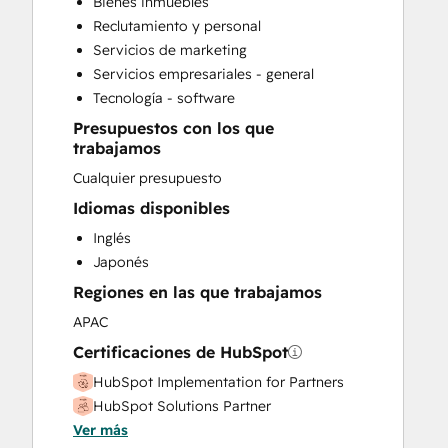
Bienes inmuebles
HubSpot Onboarding
Reclutamiento y personal
Sales and Marketing Alignment
Servicios de marketing
Sales Coaching and Training
Servicios empresariales - general
Sales Enablement
Tecnología - software
Website Development
Presupuestos con los que
trabajamos
Cualquier presupuesto
Idiomas disponibles
Inglés
Japonés
Regiones en las que trabajamos
APAC
Certificaciones de HubSpot
HubSpot Implementation for Partners
HubSpot Solutions Partner
Ver más