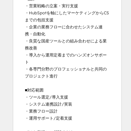
・営業戦略の立案・実行支援

・HubSpotを軸にしたマーケティングからCS
までの包括支援

・企業の業務フローに合わせたシステム連
携・自動化

・良質な国産ツールとの組み合わせによる業
務改善

・導入から運用定着までのハンズオンサポー
ト

・各専門分野のプロフェッショナルと共同の
プロジェクト進行

■対応範囲

・ツール選定/導入支援

・システム連携設計/実装

・業務フロー設計

・運用サポート/定着支援
