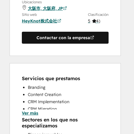
Ubicaciones
大阪市, 大阪府, JP
Sitio web
Clasificación
HeyKnot株式会社
5
(
4
)
Contactar con la empresa
Servicios que prestamos
Branding
Content Creation
CRM Implementation
CRM Migration
Ver más
Email Marketing
Sectores en los que nos
Full Inbound Marketing Services
especializamos
Help Desk Implementation