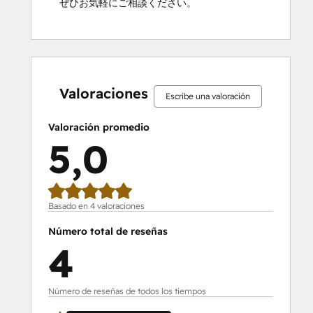
ぜひお気軽にご相談ください。
0%
0%
0%
0%
100%
0%
0%
0%
0%
100%
completo
completo
completo
completo
completo
completo
completo
completo
completo
completo
Valoraciones
Escribe una valoración
Valoración promedio
5,0
Basado en 4 valoraciones
Número total de reseñas
4
Número de reseñas de todos los tiempos