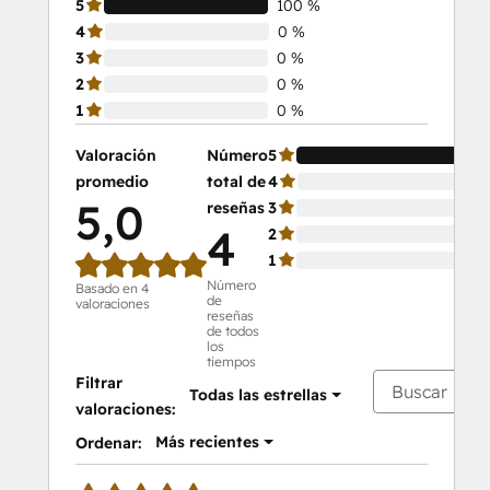
5
100 %
4
0 %
3
0 %
2
0 %
1
0 %
Valoración
Número
5
10
promedio
total de
4
0 
5,0
reseñas
3
0 
4
2
0 
1
0 
Número
Basado en 4
de
valoraciones
reseñas
de todos
los
tiempos
Filtrar
Todas las estrellas
valoraciones:
Más recientes
Ordenar: