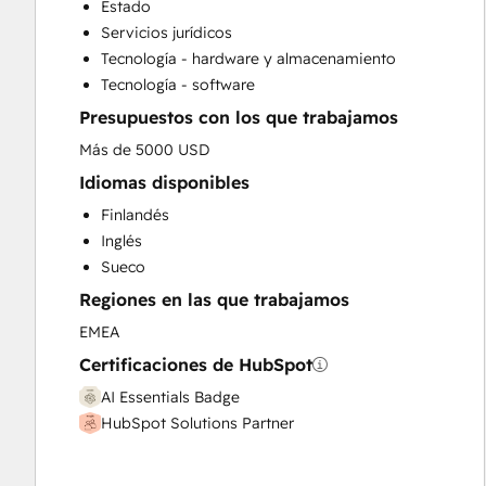
Estado
Email Marketing
Servicios jurídicos
Full Inbound Marketing Services
Tecnología - hardware y almacenamiento
Paid Advertising
Tecnología - software
Programmable Automation
Presupuestos con los que trabajamos
Sales and Marketing Alignment
Sales Enablement
Más de 5000 USD
Search Engine Optimization
Idiomas disponibles
Social Media
Finlandés
Video Production
Inglés
Website Design
Sueco
Website Development
Regiones en las que trabajamos
EMEA
Certificaciones de HubSpot
AI Essentials Badge
HubSpot Solutions Partner