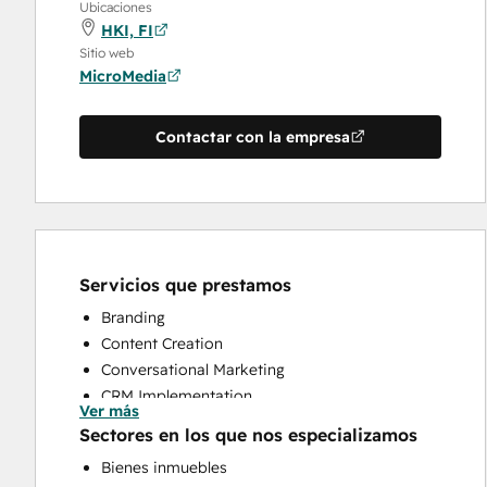
Ubicaciones
HKI, FI
Sitio web
MicroMedia
Contactar con la empresa
Servicios que prestamos
Branding
Content Creation
Conversational Marketing
CRM Implementation
Ver más
CRM Migration
Sectores en los que nos especializamos
Customer Marketing
Bienes inmuebles
Customer Survey and Analysis