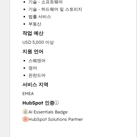
기술 - 소프트웨어
Email Marketing
기술 - 하드웨어 및 스토리지
Full Inbound Marketing Services
법률 서비스
Paid Advertising
부동산
Programmable Automation
작업 예산
Sales and Marketing Alignment
Sales Enablement
USD 5,000 이상
Search Engine Optimization
지원 언어
Social Media
스웨덴어
Video Production
영어
Website Design
핀란드어
Website Development
서비스 지역
EMEA
HubSpot 인증
AI Essentials Badge
HubSpot Solutions Partner