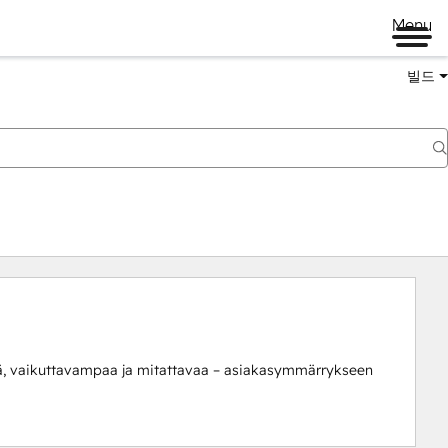
Menu
빌드
 vaikuttavampaa ja mitattavaa – asiakasymmärrykseen 