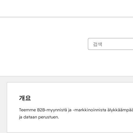
개요
Teemme B2B-myynnistä ja -markkinoinnista älykkäämpää,
ja dataan perustuen.