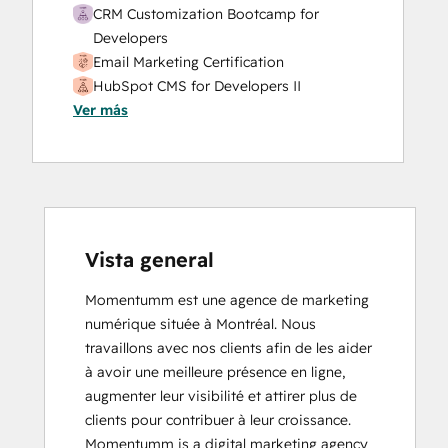
Website Migration
CRM Customization Bootcamp for
Developers
Email Marketing Certification
HubSpot CMS for Developers II
Ver más
HubSpot Content Hub Software
HubSpot Email Marketing Software
Certification
HubSpot Solutions Partner
SEO II
Social Media Marketing Certification
Course
Vista general
Momentumm est une agence de marketing 
numérique située à Montréal. Nous 
travaillons avec nos clients afin de les aider 
à avoir une meilleure présence en ligne, 
augmenter leur visibilité et attirer plus de 
clients pour contribuer à leur croissance.

Momentumm is a digital marketing agency 