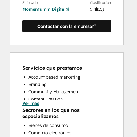
Sitio web
Clasificación
Momentumm Digital
5
(
15
)
Contactar con la empresa
Servicios que prestamos
Account based marketing
Branding
Community Management
Content Creation
Ver más
Conversational Marketing
Sectores en los que nos
CRM Implementation
especializamos
CRM Migration
Bienes de consumo
Custom API Integrations
Comercio electrónico
Customer Marketing