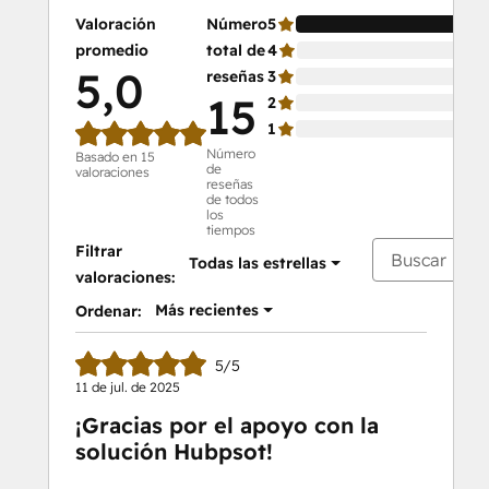
Valoración
Número
5
10
promedio
total de
4
0 
5,0
reseñas
3
0 
15
2
0 
1
0 
Número
Basado en 15
de
valoraciones
reseñas
de todos
los
tiempos
Filtrar
Todas las estrellas
valoraciones:
Más recientes
Ordenar:
5/5
11 de jul. de 2025
¡Gracias por el apoyo con la
solución Hubpsot!