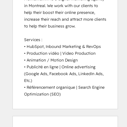
in Montreal. We work with our clients to 
help their boost their online presence, 
increase their reach and attract more clients 
to help their business grow.

Services :

• HubSpot, Inbound Marketing & RevOps

• Production vidéo | Video Production

• Animation / Motion Design

• Publicité en ligne | Online advertising 
(Google Ads, Facebook Ads, LinkedIn Ads, 
Etc.)

• Référencement organique | Search Engine 
Optimization (SEO)
0%
0%
0%
0%
100%
0%
0%
0%
0%
100%
completo
completo
completo
completo
completo
completo
completo
completo
completo
completo