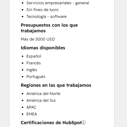
Servicios empresariales - general
Customer Success Training
Sin fines de lucro
Customer Support Training
Tecnología - software
Customer Survey and Analysis
Presupuestos con los que
Email Marketing
trabajamos
Full Inbound Marketing Services
Más de 5000 USD
Help Desk Implementation
HubSpot Onboarding
Idiomas disponibles
Knowledge Base Development
Español
Paid Advertising
Francés
Programmable Automation
Inglés
Sales and Marketing Alignment
Portugués
Sales Coaching and Training
Regiones en las que trabajamos
Sales Enablement
América del Norte
Search Engine Optimization
América del Sur
Social Media
APAC
Video Production
EMEA
Website Design
Website Development
Certificaciones de HubSpot