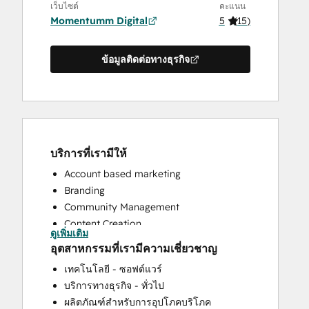
เว็บไซต์
คะแนน
Momentumm Digital
5
(
15
)
ข้อมูลติดต่อทางธุรกิจ
บริการที่เรามีให้
Account based marketing
Branding
Community Management
Content Creation
ดูเพิ่มเติม
Conversational Marketing
อุตสาหกรรมที่เรามีความเชี่ยวชาญ
CRM Implementation
เทคโนโลยี - ซอฟต์แวร์
CRM Migration
บริการทางธุรกิจ - ทั่วไป
Custom API Integrations
ผลิตภัณฑ์สำหรับการอุปโภคบริโภค
Customer Marketing