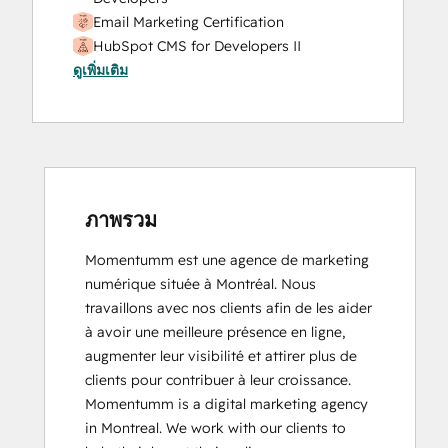
Website Migration
Email Marketing Certification
HubSpot CMS for Developers II
ดูเพิ่มเติม
HubSpot Content Hub Software
HubSpot Email Marketing Software
Certification
HubSpot Solutions Partner
SEO II
Social Media Marketing Certification
Course
ภาพรวม
Momentumm est une agence de marketing 
numérique située à Montréal. Nous 
travaillons avec nos clients afin de les aider 
à avoir une meilleure présence en ligne, 
augmenter leur visibilité et attirer plus de 
clients pour contribuer à leur croissance.

Momentumm is a digital marketing agency 
in Montreal. We work with our clients to 