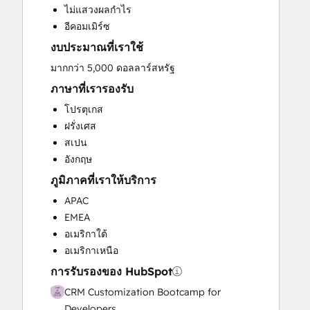
ไม่แสวงผลกำไร
Customer Success Training
อีคอมเมิร์ซ
Customer Support Training
งบประมาณที่เราใช้
Customer Survey and Analysis
Email Marketing
มากกว่า 5,000 ดอลลาร์สหรัฐ
Full Inbound Marketing Services
ภาษาที่เรารองรับ
Help Desk Implementation
โปรตุเกส
HubSpot Onboarding
ฝรั่งเศส
Knowledge Base Development
สเปน
Paid Advertising
อังกฤษ
Programmable Automation
ภูมิภาคที่เราให้บริการ
Sales and Marketing Alignment
Sales Coaching and Training
APAC
Sales Enablement
EMEA
Search Engine Optimization
อเมริกาใต้
Social Media
อเมริกาเหนือ
Video Production
การรับรองของ HubSpot
Website Design
CRM Customization Bootcamp for
Website Development
Developers