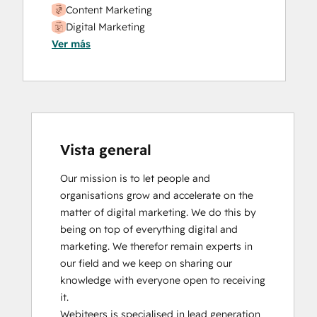
Content Marketing
Digital Marketing
Ver más
HubSpot Implementation for Partners
HubSpot Marketing Hub Software
Certification
HubSpot Reporting
HubSpot Solutions Partner
Inbound
Inbound Marketing
Vista general
Revenue Operations
Our mission is to let people and 
SEO
organisations grow and accelerate on the 
Service Hub Software
matter of digital marketing. We do this by 
Social Media Marketing Certification
being on top of everything digital and 
Course
marketing. We therefor remain experts in 
our field and we keep on sharing our 
knowledge with everyone open to receiving 
it.

Webiteers is specialised in lead generation 