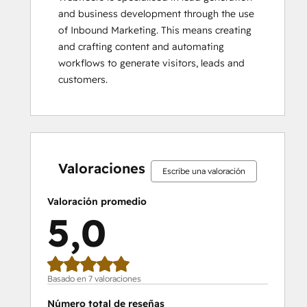
and business development through the use 
of Inbound Marketing. This means creating 
and crafting content and automating 
workflows to generate visitors, leads and 
customers.
0%
0%
0%
0%
100%
0%
0%
0%
0%
100%
completo
completo
completo
completo
completo
completo
completo
completo
completo
completo
Valoraciones
Escribe una valoración
Valoración promedio
5,0
Basado en 7 valoraciones
Número total de reseñas