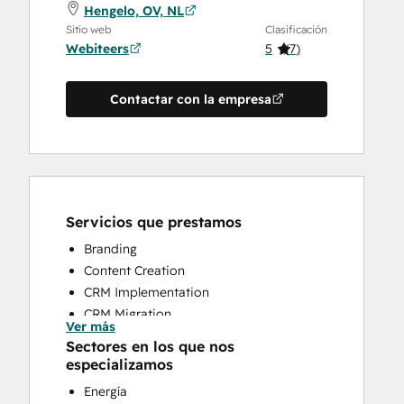
Hengelo, OV, NL
Sitio web
Clasificación
Webiteers
5
(
7
)
Contactar con la empresa
Servicios que prestamos
Branding
Content Creation
CRM Implementation
CRM Migration
Ver más
Email Marketing
Sectores en los que nos
Full Inbound Marketing Services
especializamos
Paid Advertising
Energía
Sales and Marketing Alignment