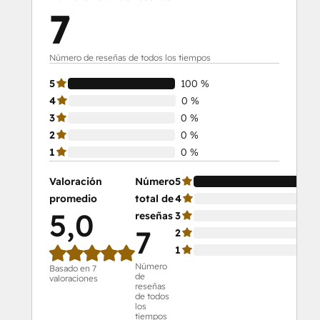
7
Número de reseñas de todos los tiempos
5
100 %
4
0 %
3
0 %
2
0 %
1
0 %
Valoración
Número
5
10
promedio
total de
4
0 
5,0
reseñas
3
0 
7
2
0 
1
0 
Número
Basado en 7
de
valoraciones
reseñas
de todos
los
tiempos