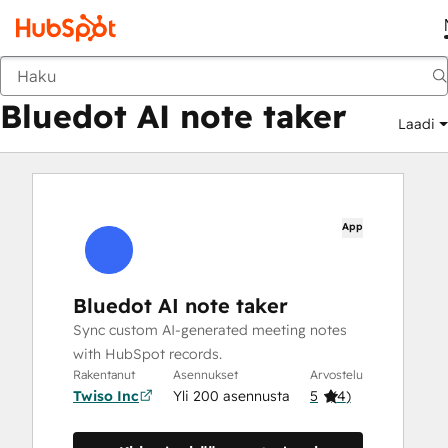
Bluedot AI note taker
Markkinapaikka
Sovellukset
Bluedot AI note taker
Laadi
App
Bluedot AI note taker
Sync custom AI-generated meeting notes
with HubSpot records.
Rakentanut
Asennukset
Arvostelu
Twiso Inc
Yli 200 asennusta
5
(
4
)