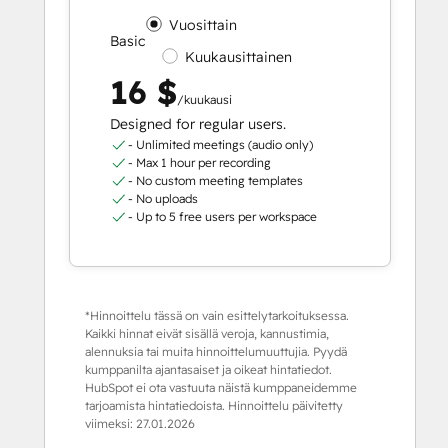
Vuosittain
Basic
Kuukausittainen
16 $
/kuukausi
Designed for regular users.
- Unlimited meetings (audio only)
- Max 1 hour per recording
- No custom meeting templates
- No uploads
- Up to 5 free users per workspace
*Hinnoittelu tässä on vain esittelytarkoituksessa.
Kaikki hinnat eivät sisällä veroja, kannustimia,
alennuksia tai muita hinnoittelumuuttujia. Pyydä
kumppanilta ajantasaiset ja oikeat hintatiedot.
HubSpot ei ota vastuuta näistä kumppaneidemme
tarjoamista hintatiedoista. Hinnoittelu päivitetty
viimeksi:
27.01.2026