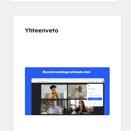
Yhteenveto
Katso
muita
kohteita
käyttämällä
nuolipainikkeita