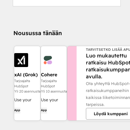
Nousussa tänään
TARVITSETKO LISÄÄ AP
Luo mukautettu
ratkaisu HubSpot
ratkaisukumppan
xAI (Grok)
Cohere
avulla.
workflow
workflow
Tarjoajalta
Tarjoajalta
Ota yhteyttä HubSpot
action
action
HubSpot
HubSpot
ratkaisukumppaneihin
Yli 20 asennusta
Yli 10 asennusta
kaikissa liiketoiminnan
Use your
Use your
tarpeissa.
own LLM
own LLM
App
App
Löydä kumppani
account
account
when using
when using
AI-powered
AI-powered