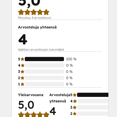
5,0
Perustuu 4 arvosteluun
Arvosteluja yhteensä
4
Kaikkien arvostelujen lukumäärä
5
100 %
4
0 %
3
0 %
2
0 %
1
0 %
Yleisarvosana
Arvosteluja
5
5,0
yhteensä
4
4
3
2