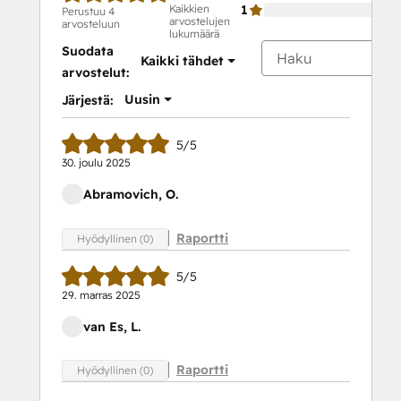
Kaikkien
1
Perustuu 4
arvostelujen
arvosteluun
lukumäärä
Suodata
Kaikki tähdet
arvostelut:
Uusin
Järjestä:
5/5
30. joulu 2025
Abramovich, O.
Raportti
Hyödyllinen (0)
5/5
29. marras 2025
van Es, L.
Raportti
Hyödyllinen (0)