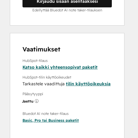
Kirjaudu sisään asentaaksesi
Edellyttää Bluedot AI note taker-tilauksen
Vaatimukset
HubSpot-tilaus
Katso kaikki yhteensopivat paketit
HubSpot-tilin käyttöoikeudet
Tarkastele vaadittuja
tilin käyttöoikeuksia
Pääsytyyppi
Jaettu
Bluedot AI note taker-tilaus
Basic
,
Pro
tai
Business
paketit