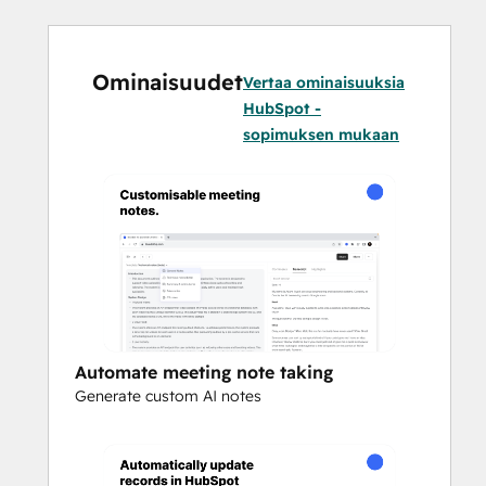
Ominaisuudet
Vertaa ominaisuuksia
HubSpot -
sopimuksen mukaan
Automate meeting note taking
Generate custom AI notes