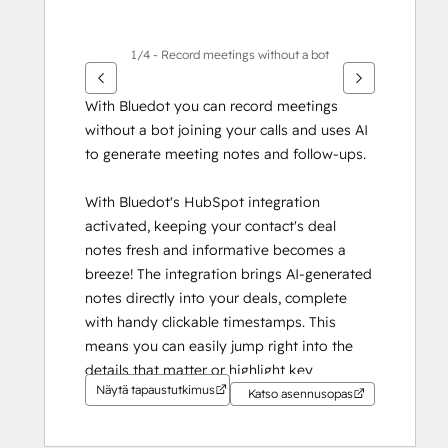
1/4 - Record meetings without a bot
With Bluedot you can record meetings 
without a bot joining your calls and uses AI 
to generate meeting notes and follow-ups. 
With Bluedot's HubSpot integration 
activated, keeping your contact's deal 
notes fresh and informative becomes a 
breeze! The integration brings AI-generated 
notes directly into your deals, complete 
with handy clickable timestamps. This 
means you can easily jump right into the 
details that matter or highlight key 
Näytä tapaustutkimus
moments in no time at all.
Katso asennusopas