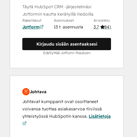
Täytä HubSpot CRM -järjestelmäsi
Jotformin kautta kerätyillä tiedoilla.
Rakentanut
Asennukset
Arvostelu
Jotform
13 t. asennusta
3,7
(
84
)
Kirjaudu sisään asentaaksesi
Edellyttää Jotform-tilauksen
Johtava
Johtavat kumppanit ovat osoittaneet
voivansa tuottaa asiakasarvoa tiiviissä
yhteistyössä HubSpotin kanssa.
Lisätietoja