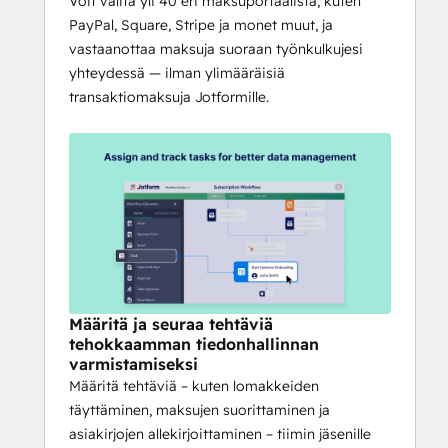
Voit valita yli 40 eri maksuportaalista, kuten
PayPal, Square, Stripe ja monet muut, ja
vastaanottaa maksuja suoraan työnkulkujesi
yhteydessä — ilman ylimääräisiä
transaktiomaksuja Jotformille.
Määritä ja seuraa tehtäviä
tehokkaamman tiedonhallinnan
varmistamiseksi
Määritä tehtäviä – kuten lomakkeiden
täyttäminen, maksujen suorittaminen ja
asiakirjojen allekirjoittaminen – tiimin jäsenille