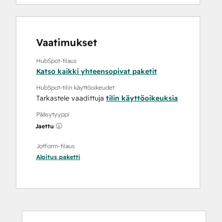
Vaatimukset
HubSpot-tilaus
Katso kaikki yhteensopivat paketit
HubSpot-tilin käyttöoikeudet
Tarkastele vaadittuja
tilin käyttöoikeuksia
Pääsytyyppi
Jaettu
Jotform-tilaus
Aloitus
paketti