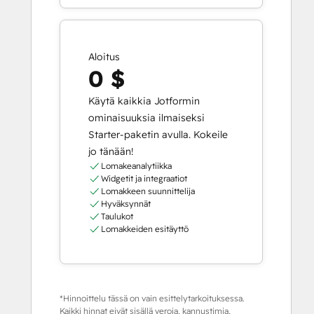
Aloitus
0 $
Käytä kaikkia Jotformin
ominaisuuksia ilmaiseksi
Starter-paketin avulla. Kokeile
jo tänään!
Lomakeanalytiikka
Widgetit ja integraatiot
Lomakkeen suunnittelija
Hyväksynnät
Taulukot
Lomakkeiden esitäyttö
*Hinnoittelu tässä on vain esittelytarkoituksessa.
Kaikki hinnat eivät sisällä veroja, kannustimia,