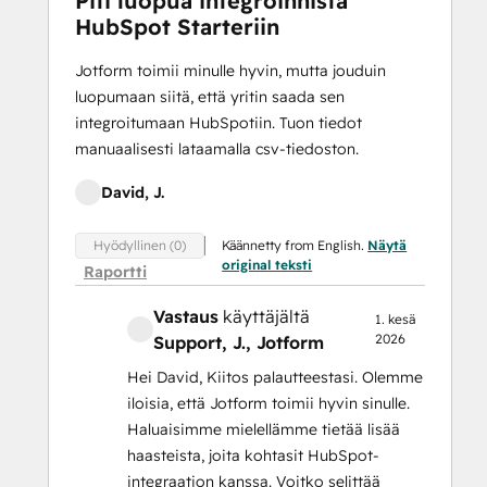
Piti luopua integroinnista
HubSpot Starteriin
Jotform toimii minulle hyvin, mutta jouduin
luopumaan siitä, että yritin saada sen
integroitumaan HubSpotiin. Tuon tiedot
manuaalisesti lataamalla csv-tiedoston.
David, J.
Käännetty from English.
Näytä
Hyödyllinen (0)
original teksti
Raportti
Vastaus
käyttäjältä
1. kesä
2026
Support, J.
, Jotform
Hei David, Kiitos palautteestasi. Olemme
iloisia, että Jotform toimii hyvin sinulle.
Haluaisimme mielellämme tietää lisää
haasteista, joita kohtasit HubSpot-
integraation kanssa. Voitko selittää