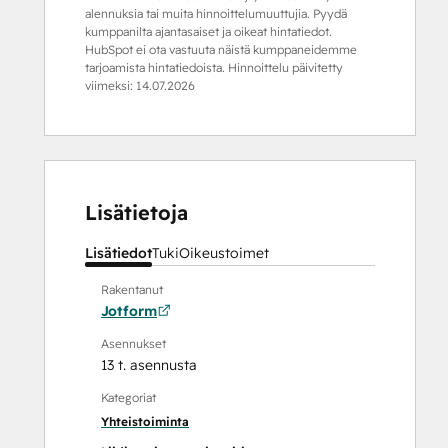
alennuksia tai muita hinnoittelumuuttujia. Pyydä
kumppanilta ajantasaiset ja oikeat hintatiedot.
HubSpot ei ota vastuuta näistä kumppaneidemme
tarjoamista hintatiedoista. Hinnoittelu päivitetty
viimeksi:
14.07.2026
Lisätietoja
Lisätiedot
Tuki
Oikeustoimet
Rakentanut
Jotform
Asennukset
13 t. asennusta
Kategoriat
Yhteistoiminta