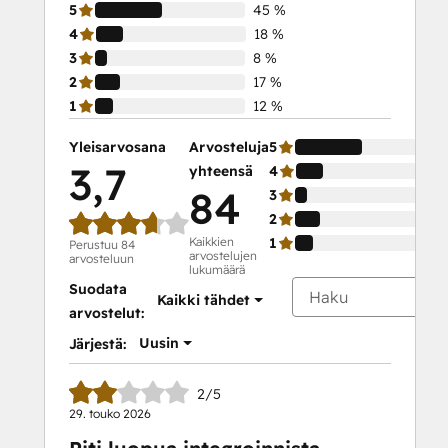
5
45 %
4
18 %
3
8 %
2
17 %
1
12 %
Yleisarvosana
Arvosteluja
5
3,7
yhteensä
4
84
3
2
Kaikkien
1
Perustuu 84
arvostelujen
arvosteluun
lukumäärä
Suodata
Kaikki tähdet
arvostelut:
Uusin
Järjestä:
2/5
29. touko 2026