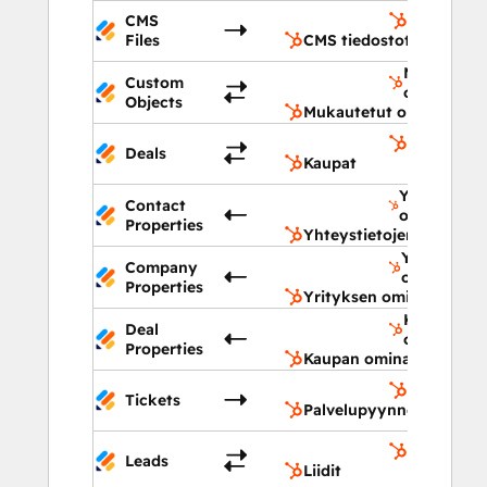
CMS
CMS tiedo
Files
CMS tiedostot
Mukautetu
Custom
objektit
Objects
Mukautetut objektit
Kaupat
Deals
Kaupat
Yhteystiet
Contact
ominaisuud
Properties
Yhteystietojen ominais
Yrityksen
Company
ominaisuu
Properties
Yrityksen ominaisuudet
Kaupan
Deal
ominaisuu
Properties
Kaupan ominaisuudet
Palvelupy
Tickets
Palvelupyynnöt
Liidit
Leads
Liidit