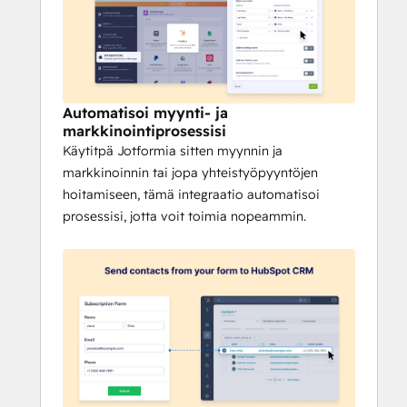
Määritä monimutkaisia työnkulkuja ilman 
koodausta, ohjaa tehtävät oikeille 
henkilöille ja seuraa etenemistä 
reaaliajassa.
Automatisoi myynti- ja
- Maksupyynnöt työnkulkujen sisällä
markkinointiprosessisi
Peritä maksuja, laskuja tai lahjoituksia 
Käytitpä Jotformia sitten myynnin ja
turvallisesti työnkulun sisällä, jotta 
markkinoinnin tai jopa yhteistyöpyyntöjen
prosessit pysyvät tehokkaina ja 
hoitamiseen, tämä integraatio automatisoi
yhtenäisinä.
prosessisi, jotta voit toimia nopeammin.