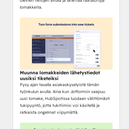
olevien tietojen avulla ja lähettää räätälöityjä
lomakkeita.
Muunna lomakkeiden lähetystiedot
uusiksi tiketeiksi
Pysy ajan tasalla asiakaskyselyistä tämän
työnkulun avulla. Aina kun Jotformiin saapuu
uusi lomake, HubSpotissa luodaan välittömästi
tukipyyntö, jotta tukitiimisi voi käsitellä ja
ratkaista ongelmat viipymättä.