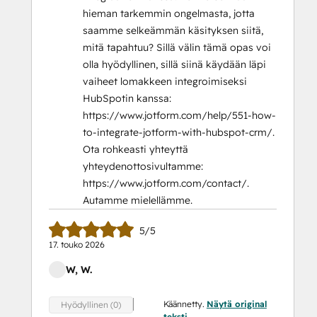
hieman tarkemmin ongelmasta, jotta
saamme selkeämmän käsityksen siitä,
mitä tapahtuu? Sillä välin tämä opas voi
olla hyödyllinen, sillä siinä käydään läpi
vaiheet lomakkeen integroimiseksi
HubSpotin kanssa:
https://www.jotform.com/help/551-how-
to-integrate-jotform-with-hubspot-crm/.
Ota rohkeasti yhteyttä
yhteydenottosivultamme:
https://www.jotform.com/contact/.
Autamme mielellämme.
5/5
17. touko 2026
W, W.
Käännetty.
Näytä original
Hyödyllinen (0)
teksti