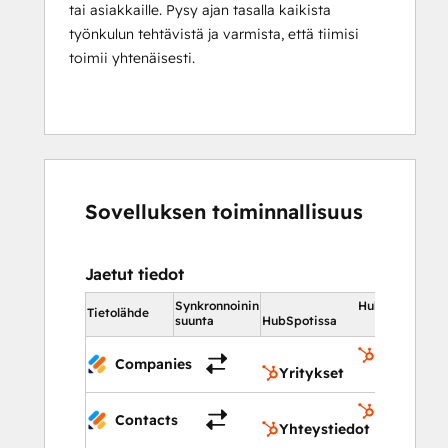
tai asiakkaille. Pysy ajan tasalla kaikista
työnkulun tehtävistä ja varmista, että tiimisi
toimii yhtenäisesti.
Sovelluksen toiminnallisuus
Jaetut tiedot
Synkronnoinin
HubSpotissa
Tietolähde
suunta
HubSpotissa
Yritykset
Companies
Yritykset
Yhteystie
Contacts
Yhteystiedot