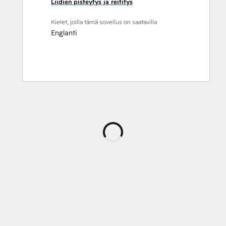
Liidien pisteytys ja reititys
Kielet, joilla tämä sovellus on saatavilla
Englanti
Ladataan