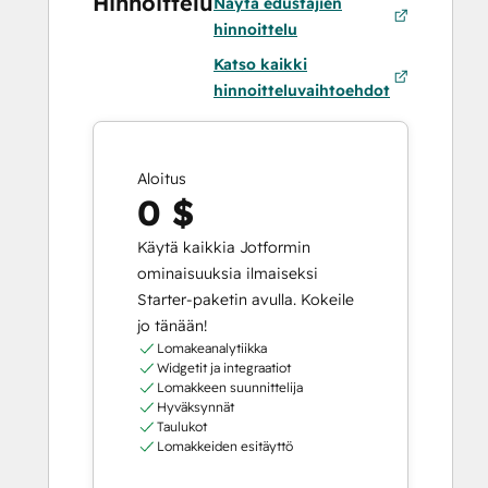
Hinnoittelu
Näytä edustajien
hinnoittelu
Katso kaikki
hinnoitteluvaihtoehdot
Aloitus
0 $
Käytä kaikkia Jotformin
ominaisuuksia ilmaiseksi
Starter-paketin avulla. Kokeile
jo tänään!
Lomakeanalytiikka
Widgetit ja integraatiot
Lomakkeen suunnittelija
Hyväksynnät
Taulukot
Lomakkeiden esitäyttö