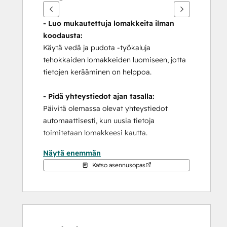
- Luo mukautettuja lomakkeita ilman 
koodausta:
Käytä vedä ja pudota -työkaluja 
tehokkaiden lomakkeiden luomiseen, jotta 
tietojen kerääminen on helppoa.
- Pidä yhteystiedot ajan tasalla:
Päivitä olemassa olevat yhteystiedot 
automaattisesti, kun uusia tietoja 
toimitetaan lomakkeesi kautta.
Näytä enemmän
Lähetä esitäytetyt lomakkeet kontakteillesi 
Katso asennusopas
ja liideillesi, jotta tiedot päivittyvät entistä 
nopeammin.
- Kerää uusia liidejä
:
Siirrä yhteystiedot HubSpot-listoihisi ja 