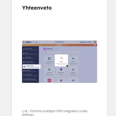
Yhteenveto
Katso
muita
kohteita
käyttämällä
nuolipainikkeita
1/8 - Find the HubSpot CRM integration under
Settings.