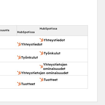
HubSpotissa
 suunta
HubSpotissa
Yhteystiedot
Yhteystiedot
Työnkulut
Työnkulut
Yhteystietojen
ominaisuudet
Yhteystietojen ominaisuudet
Tuotteet
Tuotteet