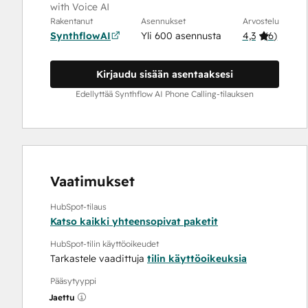
with Voice AI
Rakentanut
Asennukset
Arvostelu
SynthflowAI
Yli 600 asennusta
4,3
(
6
)
Kirjaudu sisään asentaaksesi
Edellyttää Synthflow AI Phone Calling-tilauksen
Vaatimukset
HubSpot-tilaus
Katso kaikki yhteensopivat paketit
HubSpot-tilin käyttöoikeudet
Tarkastele vaadittuja
tilin käyttöoikeuksia
Pääsytyyppi
Jaettu