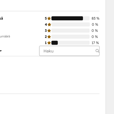
sä
5
83 %
4
0 %
3
0 %
kumäärä
2
0 %
1
17 %