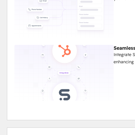
Seamles
Integrate 
enhancing o