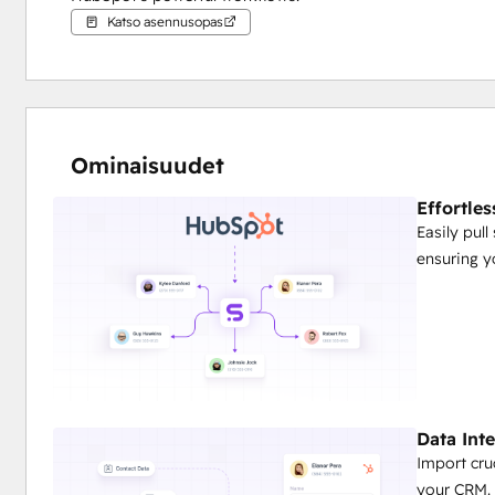
Katso asennusopas
Ominaisuudet
Effortles
Easily pull
ensuring y
Data Int
Import cruc
your CRM.