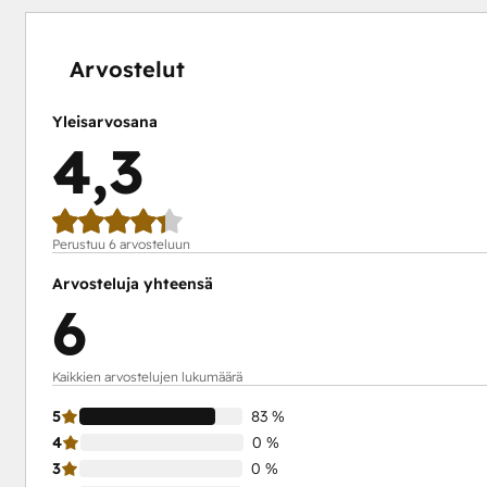
0 %
0 %
0 %
17 %
83 %
valmis
valmis
valmis
valmis
valmis
Arvostelut
Yleisarvosana
4,3
Perustuu 6 arvosteluun
Arvosteluja yhteensä
6
Kaikkien arvostelujen lukumäärä
5
83 %
4
0 %
3
0 %