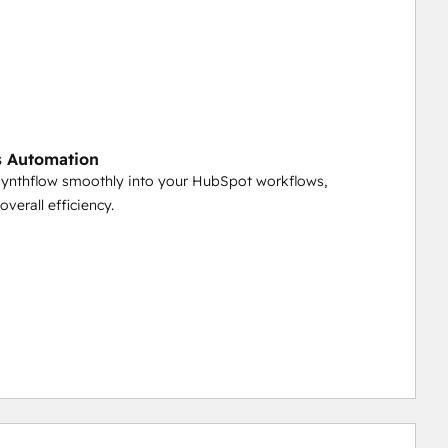
s Automation
Synthflow smoothly into your HubSpot workflows,
verall efficiency.