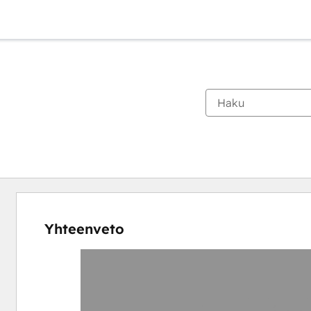
Yhteenveto
Katso
muita
kohteita
käyttämällä