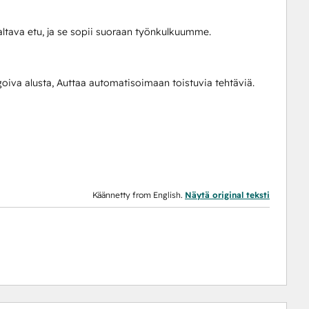
ltava etu, ja se sopii suoraan työnkulkuumme.
oiva alusta, Auttaa automatisoimaan toistuvia tehtäviä.
Käännetty from English.
Näytä original teksti