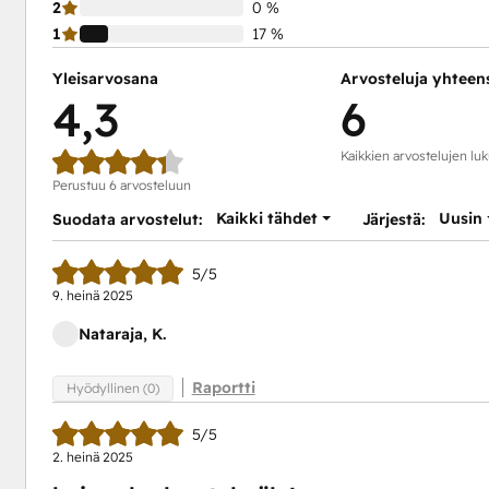
2
0 %
1
17 %
Yleisarvosana
Arvosteluja yhteen
4,3
6
Kaikkien arvostelujen lu
Perustuu 6 arvosteluun
Kaikki tähdet
Uusin
Suodata arvostelut:
Järjestä:
5/5
9. heinä 2025
Nataraja, K.
Raportti
Hyödyllinen (0)
5/5
2. heinä 2025