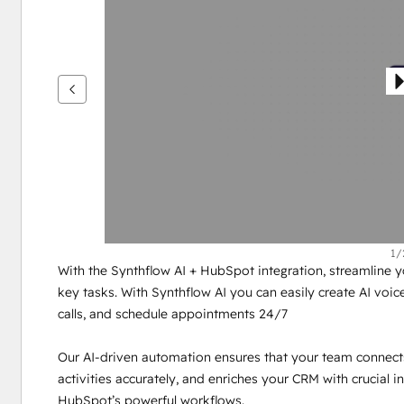
nuolipainikkeita
1/
With the Synthflow AI + HubSpot integration, streamline 
key tasks. With Synthflow AI you can easily create AI voi
calls, and schedule appointments 24/7
Our AI-driven automation ensures that your team connects wi
activities accurately, and enriches your CRM with crucial in
HubSpot’s powerful workflows.