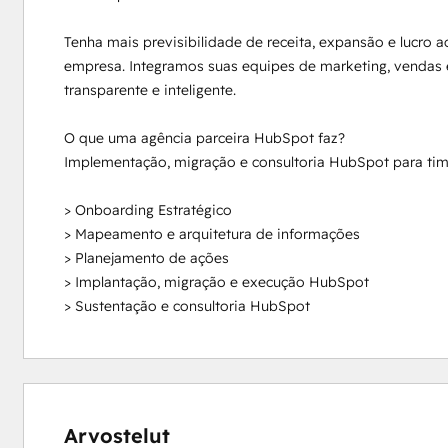
Tenha mais previsibilidade de receita, expansão e lucro a
empresa. Integramos suas equipes de marketing, vendas e
transparente e inteligente. 

O que uma agência parceira HubSpot faz? 

Implementação, migração e consultoria HubSpot para times
> Onboarding Estratégico

> Mapeamento e arquitetura de informações 

> Planejamento de ações 

> Implantação, migração e execução HubSpot

> Sustentação e consultoria HubSpot
0 %
0 %
0 %
0 %
100 %
valmis
valmis
valmis
valmis
valmis
Arvostelut