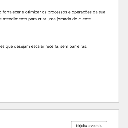
o fortalecer e otimizar os processos e operações da sua 
 atendimento para criar uma jornada do cliente 
 que desejam escalar receita, sem barreiras. 

0 %
0 %
0 %
0 %
100 %
valmis
valmis
valmis
valmis
valmis
Kirjoita arvostelu