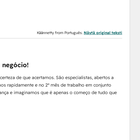
Käännetty from Português.
Näytä original teksti
o negócio!
erteza de que acertamos. São especialistas, abertos a
mos rapidamente e no 2º mês de trabalho em conjunto
iança e imaginamos que é apenas o começo de tudo que