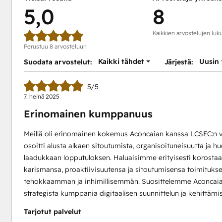
5,0
8
Kaikkien arvostelujen lu
Perustuu 8 arvosteluun
Kaikki tähdet
Uusin
Suodata arvostelut:
Järjestä:
5/5
7. heinä 2025
Erinomainen kumppanuus
Meillä oli erinomainen kokemus Aconcaian kanssa LCSEC:n v
osoitti alusta alkaen sitoutumista, organisoituneisuutta ja hu
laadukkaan lopputuloksen. Haluaisimme erityisesti korostaa I
karismansa, proaktiivisuutensa ja sitoutumisensa toimituk
tehokkaamman ja inhimillisemmän. Suosittelemme Aconcaiaa luo
strategista kumppania digitaalisen suunnittelun ja kehittämise
Tarjotut palvelut