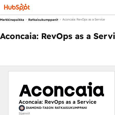
Aconcaia: RevOps as a Service
Markkinapaikka
Ratkaisukumppanit
Aconcaia: RevOps as a Serv
Aconcaia: RevOps as a Service
DIAMOND-TASON RATKAISUKUMPPANI
Sijainnit