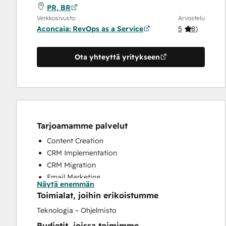
PR, BR
Verkkosivusto
Arvostelu
Aconcaia: RevOps as a Service
5
(
8
)
Ota yhteyttä yritykseen
Tarjoamamme palvelut
Content Creation
CRM Implementation
CRM Migration
Email Marketing
Näytä enemmän
Full Inbound Marketing Services
Toimialat, joihin erikoistumme
Paid Advertising
Teknologia – Ohjelmisto
Sales and Marketing Alignment
Budjetit, joissa toimimme
Sales Coaching and Training