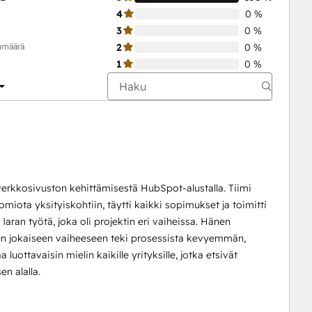
4
0 %
3
0 %
kumäärä
2
0 %
1
0 %
erkkosivuston kehittämisestä HubSpot-alustalla. Tiimi
omiota yksityiskohtiin, täytti kaikki sopimukset ja toimitti
aran työtä, joka oli projektin eri vaiheissa. Hänen
sen jokaiseen vaiheeseen teki prosessista kevyemmän,
ttavaisin mielin kaikille yrityksille, jotka etsivät
n alalla.