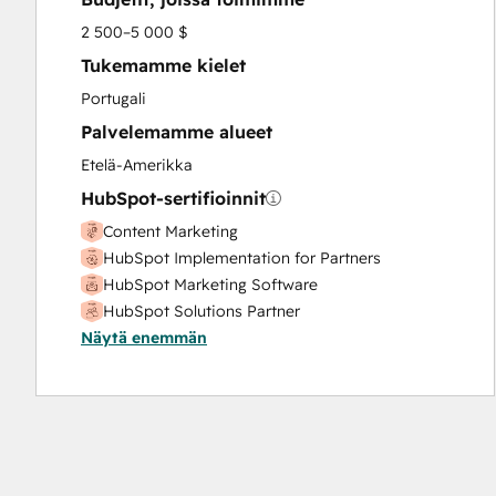
Search Engine Optimization
2 500–5 000 $
Social Media
Tukemamme kielet
Website Design
Portugali
Website Development
Palvelemamme alueet
Website Migration
Etelä-Amerikka
HubSpot-sertifioinnit
Content Marketing
HubSpot Implementation for Partners
HubSpot Marketing Software
HubSpot Solutions Partner
Näytä enemmän
Inbound
Inbound Marketing
Inbound Marketing
Revenue Operations
SEO