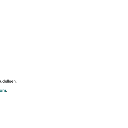
udelleen.
com
.