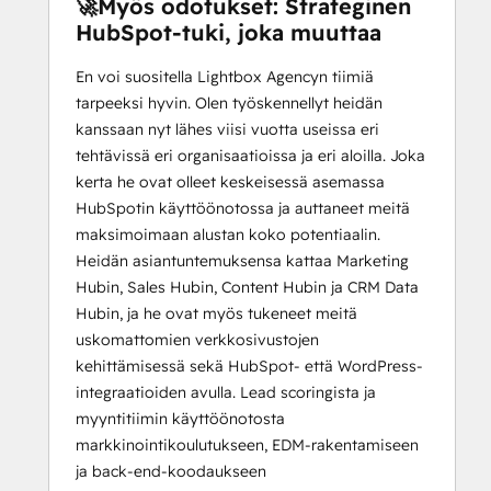
🚀Myös odotukset: Strateginen
HubSpot-tuki, joka muuttaa
En voi suositella Lightbox Agencyn tiimiä
tarpeeksi hyvin. Olen työskennellyt heidän
kanssaan nyt lähes viisi vuotta useissa eri
tehtävissä eri organisaatioissa ja eri aloilla. Joka
kerta he ovat olleet keskeisessä asemassa
HubSpotin käyttöönotossa ja auttaneet meitä
maksimoimaan alustan koko potentiaalin.
Heidän asiantuntemuksensa kattaa Marketing
Hubin, Sales Hubin, Content Hubin ja CRM Data
Hubin, ja he ovat myös tukeneet meitä
uskomattomien verkkosivustojen
kehittämisessä sekä HubSpot- että WordPress-
integraatioiden avulla. Lead scoringista ja
myyntitiimin käyttöönotosta
markkinointikoulutukseen, EDM-rakentamiseen
ja back-end-koodaukseen