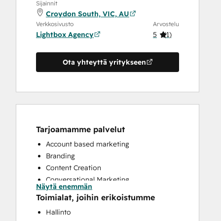
Sijainnit
Croydon South, VIC, AU
Verkkosivusto
Arvostelu
Lightbox Agency
5
(
1
)
Ota yhteyttä yritykseen
Tarjoamamme palvelut
Account based marketing
Branding
Content Creation
Conversational Marketing
Näytä enemmän
CRM Implementation
Toimialat, joihin erikoistumme
CRM Migration
Hallinto
Customer Marketing