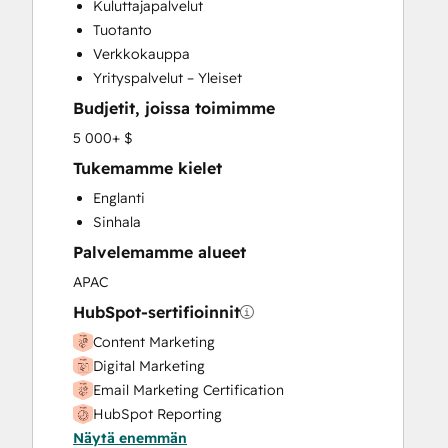
Kuluttajapalvelut
Customer Success Training
Tuotanto
Email Marketing
Verkkokauppa
Full Inbound Marketing Services
Yrityspalvelut – Yleiset
Knowledge Base Development
Budjetit, joissa toimimme
Paid Advertising
Programmable Automation
5 000+ $
Sales and Marketing Alignment
Tukemamme kielet
Sales Coaching and Training
Englanti
Social Media
Sinhala
Video Production
Palvelemamme alueet
Website Design
Website Development
APAC
Website Migration
HubSpot-sertifioinnit
Content Marketing
Digital Marketing
Email Marketing Certification
HubSpot Reporting
Näytä enemmän
HubSpot Solutions Partner