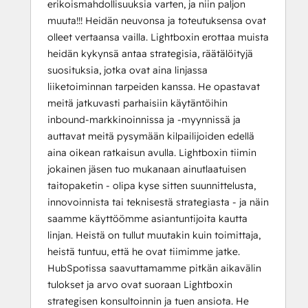
erikoismahdollisuuksia varten, ja niin paljon
muuta!!! Heidän neuvonsa ja toteutuksensa ovat
olleet vertaansa vailla. Lightboxin erottaa muista
heidän kykynsä antaa strategisia, räätälöityjä
suosituksia, jotka ovat aina linjassa
liiketoiminnan tarpeiden kanssa. He opastavat
meitä jatkuvasti parhaisiin käytäntöihin
inbound-markkinoinnissa ja -myynnissä ja
auttavat meitä pysymään kilpailijoiden edellä
aina oikean ratkaisun avulla. Lightboxin tiimin
jokainen jäsen tuo mukanaan ainutlaatuisen
taitopaketin - olipa kyse sitten suunnittelusta,
innovoinnista tai teknisestä strategiasta - ja näin
saamme käyttöömme asiantuntijoita kautta
linjan. Heistä on tullut muutakin kuin toimittaja,
heistä tuntuu, että he ovat tiimimme jatke.
HubSpotissa saavuttamamme pitkän aikavälin
tulokset ja arvo ovat suoraan Lightboxin
strategisen konsultoinnin ja tuen ansiota. He