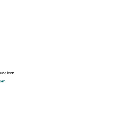
udelleen.
com
.