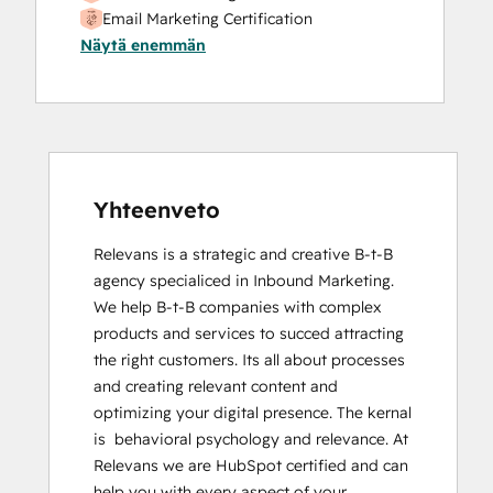
Email Marketing Certification
Näytä enemmän
HubSpot Implementation for Partners
HubSpot Marketing Hub Software
Certification
HubSpot Reporting
HubSpot Sales Hub Software
Certification
HubSpot Solutions Partner
Yhteenveto
Inbound Marketing
Relevans is a strategic and creative B-t-B 
Platform Consulting
agency specialiced in Inbound Marketing. 
Service Hub Software
We help B-t-B companies with complex 
Social Media Marketing Certification
products and services to succed attracting 
Course
the right customers. Its all about processes 
and creating relevant content and 
optimizing your digital presence. The kernal 
is  behavioral psychology and relevance. At 
Relevans we are HubSpot certified and can 
help you with every aspect of your 