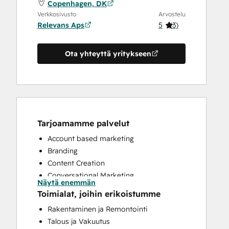
Copenhagen, DK
Verkkosivusto
Arvostelu
Relevans Aps
5
(
3
)
Ota yhteyttä yritykseen
Tarjoamamme palvelut
Account based marketing
Branding
Content Creation
Conversational Marketing
Näytä enemmän
CRM Implementation
Toimialat, joihin erikoistumme
CRM Migration
Rakentaminen ja Remontointi
Custom API Integrations
Talous ja Vakuutus
Customer Marketing