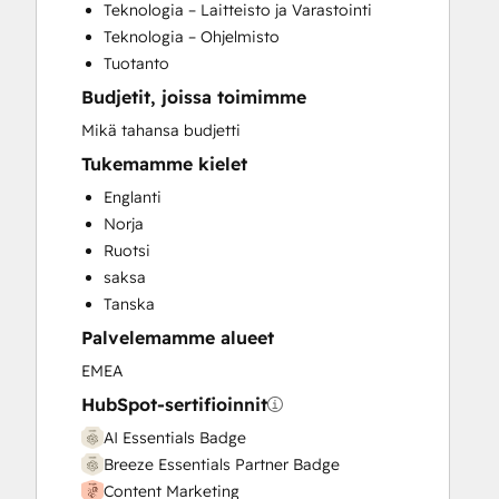
Teknologia – Laitteisto ja Varastointi
Email Marketing
Teknologia – Ohjelmisto
HubSpot Onboarding
Tuotanto
Paid Advertising
Budjetit, joissa toimimme
Search Engine Optimization
Social Media
Mikä tahansa budjetti
Website Design
Tukemamme kielet
Website Development
Englanti
Website Migration
Norja
Ruotsi
saksa
Tanska
Palvelemamme alueet
EMEA
HubSpot-sertifioinnit
AI Essentials Badge
Breeze Essentials Partner Badge
Content Marketing