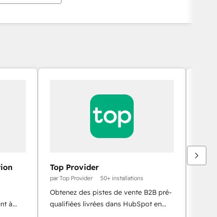
ion
Top Provider
Echo
par Top Provider
50+ installations
par Un
Obtenez des pistes de vente B2B pré-
Diffu
nt à
qualifiées livrées dans HubSpot en
HubSp
ubSpot.
quelques minutes, avec le contexte de
enreg