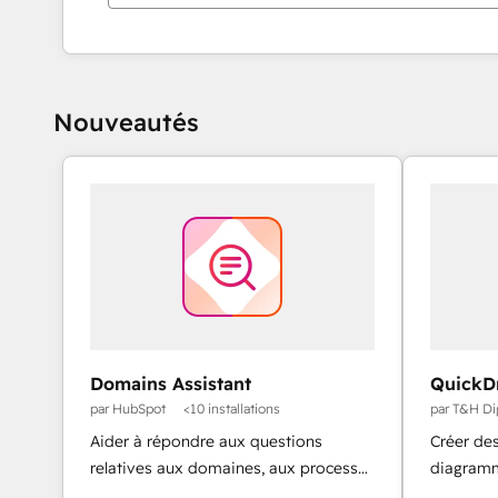
Nouveautés
Domains Assistant
QuickD
par HubSpot
<10 installations
par T&H Dig
Aider à répondre aux questions
Créer de
relatives aux domaines, aux processus
diagramm
de configuration des domaines et au
enregist