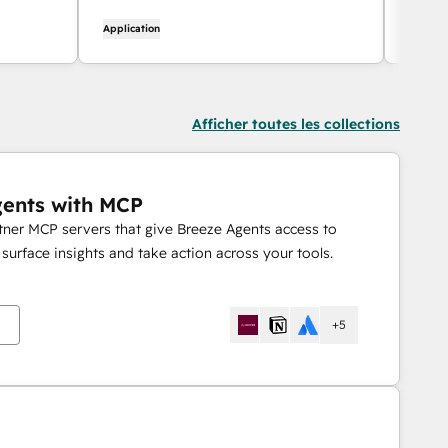
correspondance complet sur la
et par
Application
Applica
chronologie du contact.
direc
momen
Afficher toutes les collections
gents with MCP
rtner MCP servers that give Breeze Agents access to
urface insights and take action across your tools.
+5