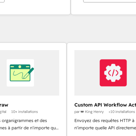
raw
Custom API Workflow Act
ital
10+ installations
par 👑 King Henry
<10 installations
s organigrammes et des
Envoyez des requêtes HTTP à
es à partir de n'importe quel
n'importe quelle API directeme
rement
partir de vos flux de travail H