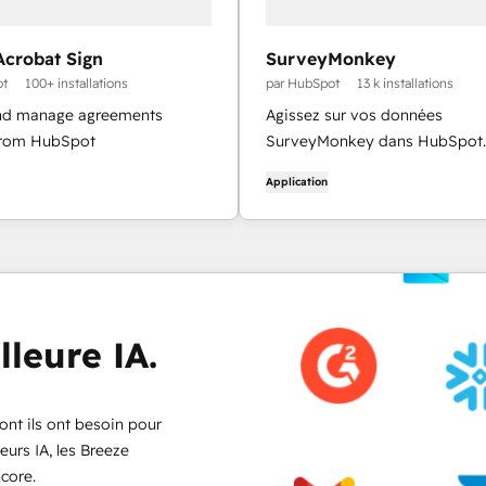
crobat Sign
SurveyMonkey
ot
100+ installations
par HubSpot
13 k installations
nd manage agreements
Agissez sur vos données
 from HubSpot
SurveyMonkey dans HubSpot.
Application
lleure IA.
ont ils ont besoin pour
eurs IA, les Breeze
ncore.