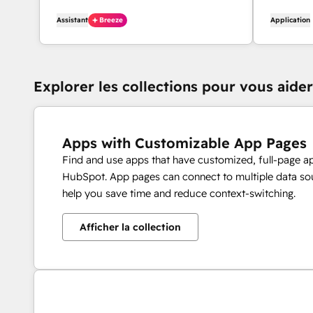
diagnostic des problèmes liés aux
Assistant
Breeze
Application
domaines.
Explorer les collections pour vous aid
Apps with Customizable App Pages
Find and use apps that have customized, full-page a
HubSpot. App pages can connect to multiple data sou
help you save time and reduce context-switching.
Afficher la collection