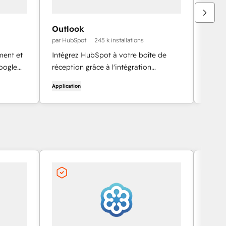
Outlook
HubS
par HubSpot
245 k installations
par Hu
ment et
Intégrez HubSpot à votre boîte de
Intégr
oogle
réception grâce à l'intégration
gesti
Outlook.
WordP
Application
Applica