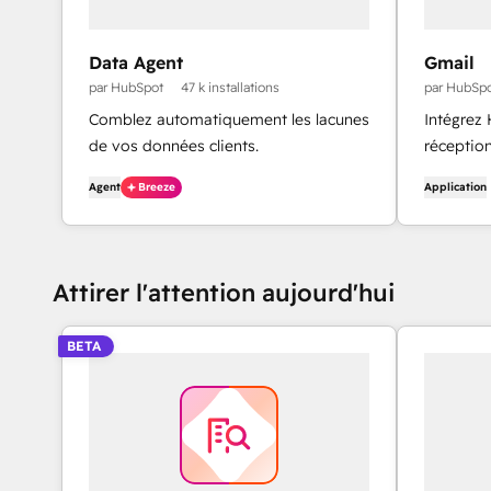
Data Agent
Gmail
par HubSpot
47 k installations
par HubSp
Comblez automatiquement les lacunes
Intégrez
de vos données clients.
réception
Agent
Breeze
Application
Attirer l'attention aujourd'hui
BETA