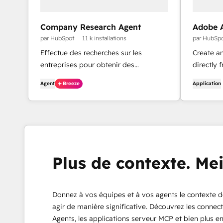
Company Research Agent
Adobe A
par HubSpot
11 k installations
par HubSp
Effectue des recherches sur les
Create a
entreprises pour obtenir des
directly
informations de base avant de les
Agent
Breeze
Application
contacter.
Plus de contexte. Mei
Donnez à vos équipes et à vos agents le contexte d
agir de manière significative. Découvrez les connect
Agents, les applications serveur MCP et bien plus e