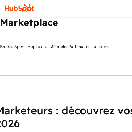
Marketplace
Breeze Agents
Applications
Modèles
Partenaires solutions
Marketeurs : découvrez vos
2026