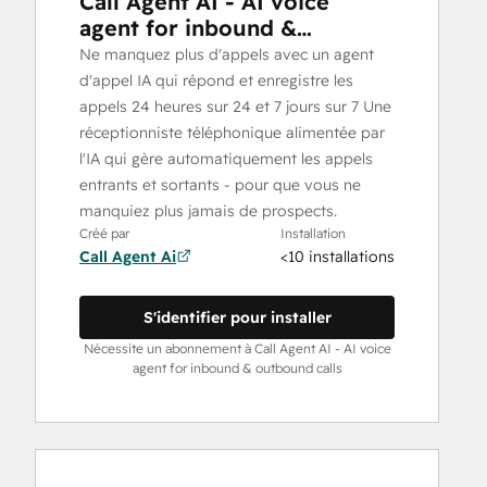
Call Agent AI - AI voice
agent for inbound &
outbound calls
Ne manquez plus d'appels avec un agent
d'appel IA qui répond et enregistre les
appels 24 heures sur 24 et 7 jours sur 7 Une
réceptionniste téléphonique alimentée par
l'IA qui gère automatiquement les appels
entrants et sortants - pour que vous ne
manquiez plus jamais de prospects.
Créé par
Installation
Call Agent Ai
<10 installations
S'identifier pour installer
Nécessite un abonnement à Call Agent AI - AI voice
agent for inbound & outbound calls