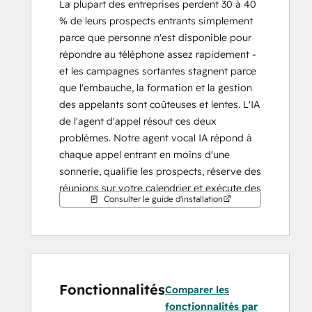
La plupart des entreprises perdent 30 à 40 
% de leurs prospects entrants simplement 
parce que personne n'est disponible pour 
répondre au téléphone assez rapidement - 
et les campagnes sortantes stagnent parce 
que l'embauche, la formation et la gestion 
des appelants sont coûteuses et lentes. L'IA 
de l'agent d'appel résout ces deux 
problèmes. Notre agent vocal IA répond à 
chaque appel entrant en moins d'une 
sonnerie, qualifie les prospects, réserve des 
réunions sur votre calendrier et exécute des 
Consulter le guide d'installation
campagnes sortantes à grande échelle - 24 
heures sur 24, 7 jours sur 7. Chaque 
conversation est transcrite, résumée et 
synchronisée en temps réel avec HubSpot 
sous la forme d'un contact et d'une activité 
Fonctionnalités
d'appel entièrement attribués, de sorte que 
Comparer les
votre équipe de vente se réveille avec un 
fonctionnalités par