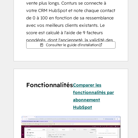
vente plus longs. Conturs se connecte à 
votre CRM HubSpot et note chaque contact 
de 0 à 100 en fonction de sa ressemblance 
avec vos meilleurs clients existants. Le 
score est calculé à l'aide de 9 facteurs 
pondérés, dont l'ancienneté, la validité des 
Consulter le guide d'installation
e-mails, l'exhaustivité du profil, l'étape du 
cycle de vie, etc.
Chaque score est accompagné d'une 
ventilation entièrement transparente : vous 
voyez exactement quels facteurs ont 
Fonctionnalités
contribué et dans quelle mesure. Pas de 
Comparer les
boîte noire, pas de devinettes.
fonctionnalités par
Vos représentants voient instantanément 
abonnement
quels prospects doivent être priorisés - 
HubSpot
directement dans la barre latérale des 
contacts de HubSpot. Pas de tri manuel, 
pas de feuilles de calcul, pas d'outils 
d'entreprise coûteux.