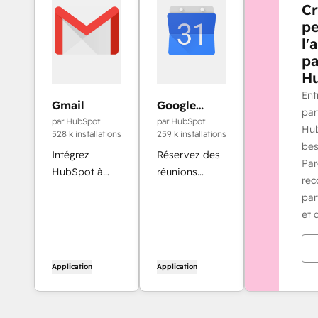
Cr
pe
l'
pa
H
Ent
Gmail
Google
par
Calendar
par HubSpot
par HubSpot
Hub
528 k installations
259 k installations
bes
Intégrez
Réservez des
Par
HubSpot à
réunions
rec
votre boîte de
rapidement et
par
réception
facilement
et 
grâce à
avec HubSpot
l'intégration
et Google
Gmail.
Calendar.
Application
Application