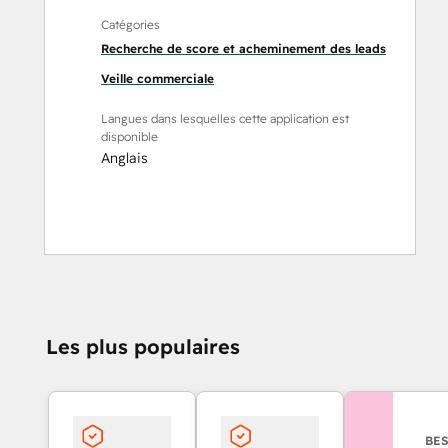
Catégories
Recherche de score et acheminement des leads
Veille commerciale
Langues dans lesquelles cette application est
disponible
Anglais
Les plus populaires
BES