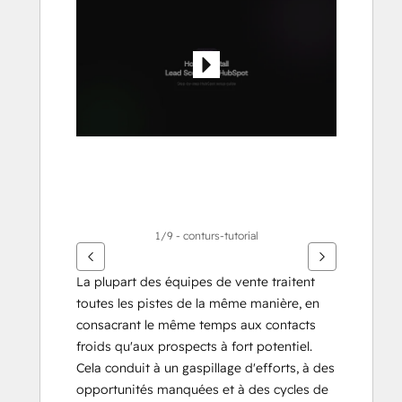
pour
voir
d'autres
éléments
1/9 - conturs-tutorial
La plupart des équipes de vente traitent 
toutes les pistes de la même manière, en 
consacrant le même temps aux contacts 
froids qu'aux prospects à fort potentiel. 
Cela conduit à un gaspillage d'efforts, à des 
opportunités manquées et à des cycles de 