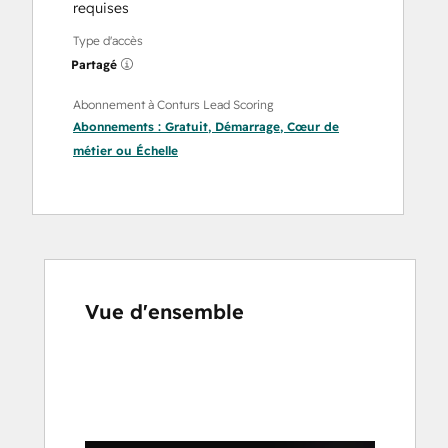
requises
Type d'accès
Partagé
Abonnement à Conturs Lead Scoring
Abonnements :
Gratuit
,
Démarrage
,
Cœur de
métier
ou
Échelle
Vue d'ensemble
Utilisez
les
touches
de
flèches