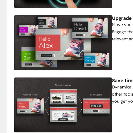
Upgrade 
Move your 
Engage the
relevant a
Save tim
Dynamicall
other tool
you get y