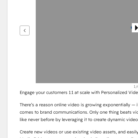
flèches
pour
voir
d'autres
éléments
1/
Engage your customers 1:1 at scale with Personalized Vide
There’s a reason online video is growing exponentially — it
comes to brand communications. Only one thing beats vid
like never before by leveraging it to create dynamic videos
Create new videos or use existing video assets, and easi