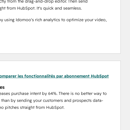
tly from the drag-and-drop editor. Then send 
ght from HubSpot. It's quick and seamless.
 using Idomoo's rich analytics to optimize your video, 
omparer les fonctionnalités par abonnement HubSpot
les
eases purchase intent by 64%. There is no better way to
s than by sending your customers and prospects data-
eo pitches straight from HubSpot.