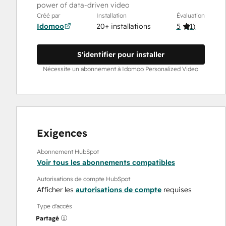
power of data-driven video
Créé par
Installation
Évaluation
Idomoo
20+ installations
5
(
1
)
S'identifier pour installer
Nécessite un abonnement à Idomoo Personalized Video
Exigences
Abonnement HubSpot
Voir tous les abonnements compatibles
Autorisations de compte HubSpot
Afficher les
autorisations de compte
requises
Type d'accès
Partagé