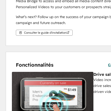
Media Bridge to access and embed all media content direc
Personalized Videos to your customers or prospects strai
What’s next? Follow up on the success of your campaign by
campaign and future outreach. 
Consulter le guide d'installation
Fonctionnalités
C
Drive sa
Video incr
drive sale
driven vid