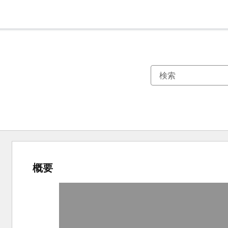
概要
他
の
項
目