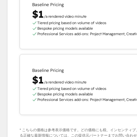
Baseline Pricing
$1
/a rendered video minute
Tiered pricing based on volume of videos
Bespoke pricing models available
Professional Services add-ons: Project Management, Creativ
Baseline Pricing
$1
/a rendered video minute
Tiered pricing based on volume of videos
Bespoke pricing models available
Professional Services add-ons: Project Management, Creativ
* こちらの価格は参考表示価格です。どの価格にも税、インセンティ
る正確な最新情報については、この提供元パートナーまでお問い合わせく