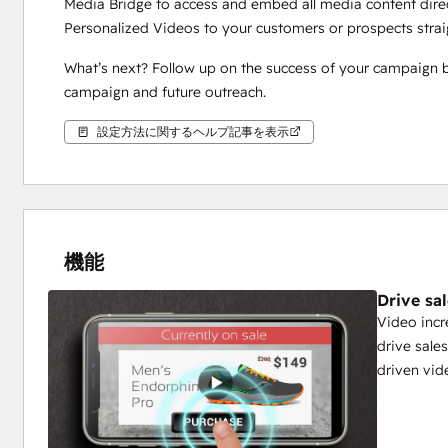
Media Bridge to access and embed all media content direc
Personalized Videos to your customers or prospects strai
What’s next? Follow up on the success of your campaign by
campaign and future outreach. 
設定方法に関するヘルプ記事を表示
機能
Drive sa
Video incr
drive sale
driven vid