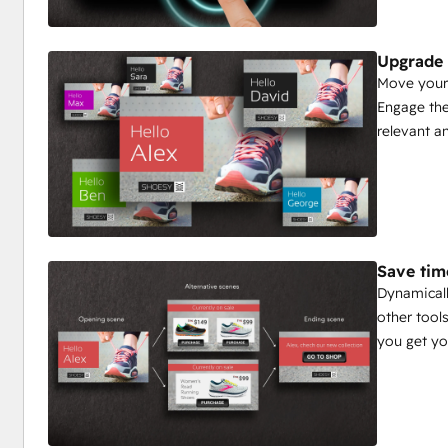
Upgrade 
Move your 
Engage the
relevant a
Save tim
Dynamicall
other tool
you get y