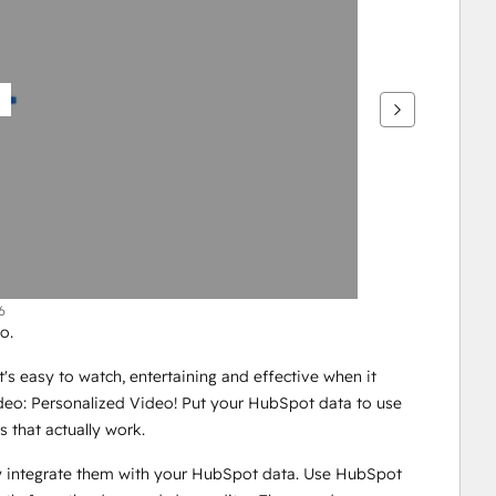
6
o. 
's easy to watch, entertaining and effective when it 
eo: Personalized Video! Put your HubSpot data to use 
 that actually work. 
ly integrate them with your HubSpot data. Use HubSpot 