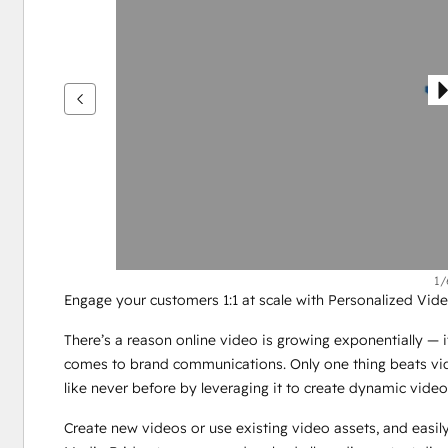
を
表
示
す
る
に
は
矢
印
キ
ー
を
1/
Engage your customers 1:1 at scale with Personalized Vide
使
用
There’s a reason online video is growing exponentially — it
し
comes to brand communications. Only one thing beats vid
ま
like never before by leveraging it to create dynamic videos
す
Create new videos or use existing video assets, and easi