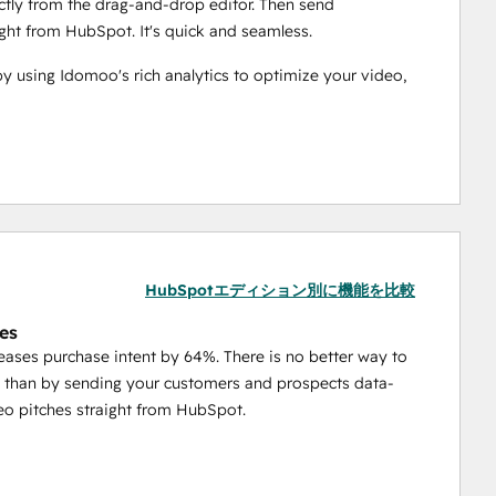
tly from the drag-and-drop editor. Then send 
ght from HubSpot. It's quick and seamless.
 using Idomoo's rich analytics to optimize your video, 
HubSpotエディション別に機能を比較
les
eases purchase intent by 64%. There is no better way to
s than by sending your customers and prospects data-
eo pitches straight from HubSpot.