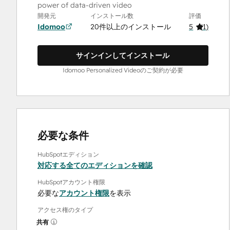
power of data-driven video
開発元
インストール数
評価
Idomoo
20件以上のインストール
5
(
1
)
サインインしてインストール
Idomoo Personalized Videoのご契約が必要
必要な条件
HubSpotエディション
対応する全てのエディションを確認
HubSpotアカウント権限
必要な
アカウント権限
を表示
アクセス権のタイプ
共有