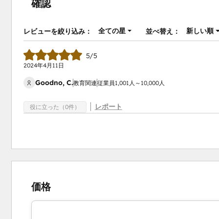
確認
全ての星
新しい順
レビューを絞り込み：
並べ替え：
5/5
2024年4月11日
Goodno, C.
教育関連
従業員1,001人～10,000人
レポート
役に立った（0件）
価格