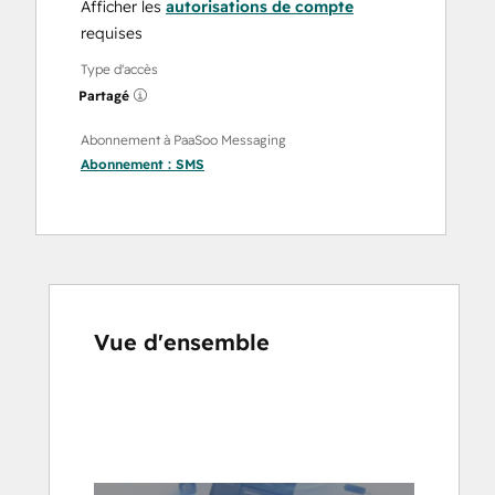
Afficher les
autorisations de compte
requises
Type d'accès
Partagé
Abonnement à PaaSoo Messaging
Abonnement :
SMS
Vue d'ensemble
Utilisez
les
touches
de
flèches