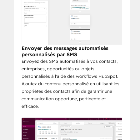
L'activité des messages et leur statut 
de livraison sont automatiquement 
enregistrés sur la chronologie 
HubSpot, ce qui permet aux équipes 
de rester synchronisées et informées.
Automatisation de la 
Envoyer des messages automatisés
personnalisés par SMS
messagerie pilotée par les 
Envoyez des SMS automatisés à vos contacts,
workflows ⚙️
entreprises, opportunités ou objets
personnalisés à l'aide des workflows HubSpot.
Automatisez l’envoi de messages 
Ajoutez du contenu personnalisé en utilisant les
personnalisés à l’aide des workflows 
propriétés des contacts afin de garantir une
HubSpot en fonction d’événements clés de 
communication opportune, pertinente et
l’entreprise :
efficace.
Réponses instantanées aux 
soumissions de formulaires
Notifications en cas de changement 
de statut d’une opportunité ou de 
facturation