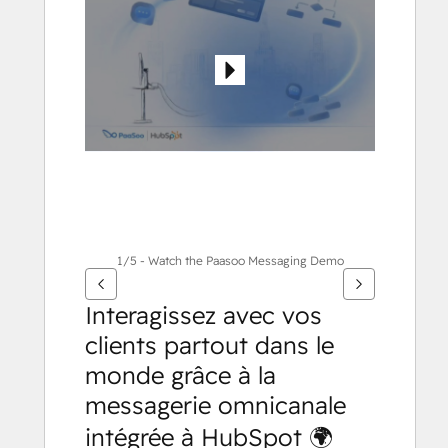
pour
voir
d'autres
éléments
1/5 - Watch the Paasoo Messaging Demo
Interagissez avec vos 
clients partout dans le 
monde grâce à la 
messagerie omnicanale 
intégrée à HubSpot 🌍