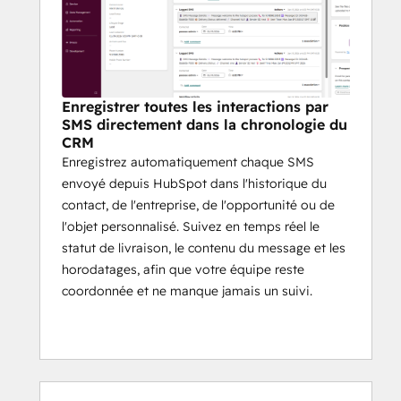
Confirmations de rendez-vous et 
messages de rappel
Cas d’utilisation courants
Enregistrer toutes les interactions par
Ventes
 – Suivis opportuns et 
SMS directement dans la chronologie du
engagement des prospects
CRM
Réussite client
 – Notifications et 
Enregistrez automatiquement chaque SMS
mises à jour importantes
envoyé depuis HubSpot dans l'historique du
Opérations
 – Alertes de facturation 
contact, de l'entreprise, de l'opportunité ou de
et d’expédition
l'objet personnalisé. Suivez en temps réel le
Marketing
 – Rappels d’événements 
statut de livraison, le contenu du message et les
et promotions ciblées
horodatages, afin que votre équipe reste
coordonnée et ne manque jamais un suivi.
Pourquoi les équipes 
choisissent PaaSoo
Prise en charge omnicanale (SMS, 
WhatsApp, Viber, RCS)