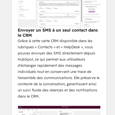
HubSpot. Du suivi rapide des prospects 
aux rappels de rendez-vous automatisés, 
PaaSoo garantit que vos messages 
parviennent aux clients sur les canaux qu’ils 
utilisent activement 📱.
Envoyer un SMS à un seul contact dans
Conçu pour s’adapter à 
le CRM
votre façon de travailler
Grâce à cette carte CRM disponible dans les
rubriques « Contacts » et « HelpDesk », vous
PaaSoo est une extension native de 
pouvez envoyer des SMS directement depuis
HubSpot, conçue pour s’intégrer de 
HubSpot, ce qui permet aux utilisateurs
manière transparente dans les workflows 
d'échanger rapidement des messages
CRM quotidiens.
individuels tout en conservant une trace de
Finis les changements d’application
l'ensemble des communications. Elle préserve le
Envoyez des SMS, des messages 
contexte de la conversation, garantissant ainsi
WhatsApp ou RCS individuels 
un suivi fluide des relances et des notifications
directement depuis les fiches de 
dans le CRM.
contacts et d’opportunités grâce à la 
carte CRM PaaSoo.
Visibilité totale