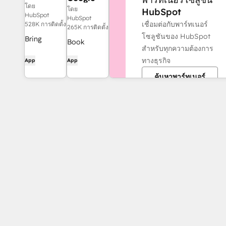
โดย
Calendar
โดย
HubSpot
HubSpot
HubSpot
เชื่อมต่อกับพาร์ทเนอร์
528K การติดตั้ง
265K การติดตั้ง
โซลูชันของ HubSpot
Bring
Book
สำหรับทุกความต้องการ
HubSpot to
meetings
ทางธุรกิจ
App
App
your inbox
quickly and
with the
ค้นหาพาร์ทเนอร์
easily with
HubSpot
HubSpot
integration
and Google
for Gmail.
Calendar.