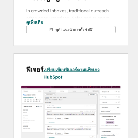
In crowded inboxes, traditional outreach 
often goes unnoticed. Sales and support 
ดูเพิ่มเติม
teams face low engagement and 
ดูคำแนะนำการตั้งค่า
fragmented communication when switching 
between HubSpot and external messaging 
tools.
The Solution: PaaSoo for 
HubSpot
ฟีเจอร์
เปรียบเทียบฟีเจอร์ตามแพ็กเกจ
HubSpot
PaaSoo enables teams to send high-impact 
messages directly from HubSpot. From 
quick lead follow-ups to automated 
appointment reminders, PaaSoo ensures 
your messages reach customers on the 
channels they actively use 📱.
Built for the Way You 
Work