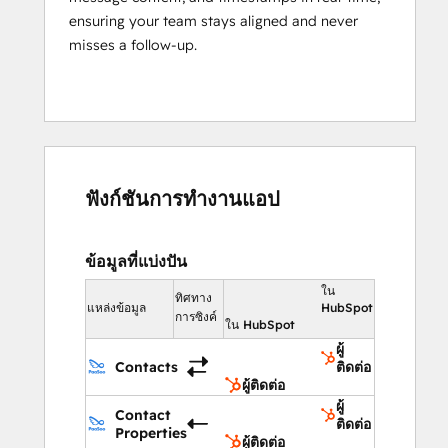
Why Teams Choose 
ensuring your team stays aligned and never
PaaSoo
misses a follow-up.
Omnichannel support (SMS, 
WhatsApp, Viber, RCS)
Personalized messaging using 
HubSpot properties
Reliable global delivery across 200+ 
ฟังก์ชันการทำงานแอป
countries
Simple setup with minimal learning 
curve
ข้อมูลที่แบ่งปัน
Requirements
ใน
ทิศทาง
แหล่งข้อมูล
HubSpot
การซิงค์
ใน HubSpot
Active 
PaaSoo
 account
ผู้
HubSpot subscription
 (all tiers 
Contacts
ติดต่อ
supported; Workflows require 
ผู้ติดต่อ
Professional or higher)
ผู้
Contact
ติดต่อ
Properties
ผู้ติดต่อ
If you want it slightly more marketing-