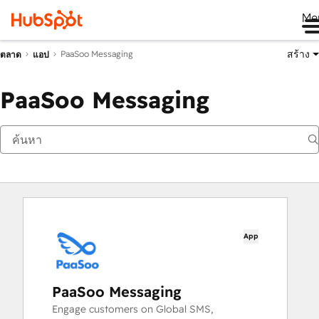
Me
สร้าง
PaaSoo Messaging
ตลาด
แอป
PaaSoo Messaging
App
PaaSoo Messaging
Engage customers on Global SMS,