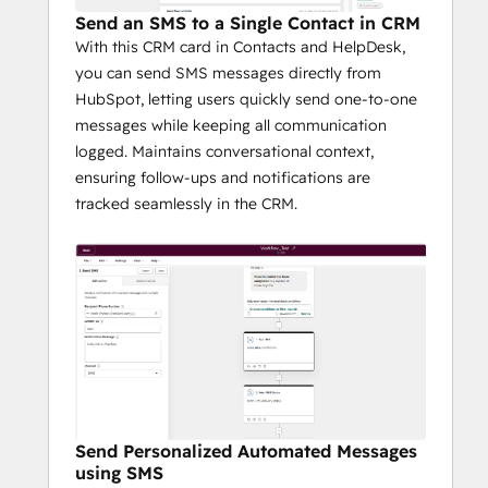
PaaSoo is a native extension of HubSpot, 
Send an SMS to a Single Contact in CRM
designed to fit seamlessly into daily CRM 
With this CRM card in Contacts and HelpDesk,
workflows.
you can send SMS messages directly from
Stop App-Switching
HubSpot, letting users quickly send one-to-one
Send 1:1 SMS, WhatsApp, or RCS 
messages while keeping all communication
messages directly from contact and 
logged. Maintains conversational context,
deal records using the PaaSoo CRM 
ensuring follow-ups and notifications are
Card.
tracked seamlessly in the CRM.
Complete Visibility
Message activity and delivery status 
are logged automatically on the 
HubSpot timeline, keeping teams 
aligned and informed.
Workflow-Driven 
Messaging Automation ⚙️
Send Personalized Automated Messages
Automate personalized messages using 
using SMS
HubSpot Workflows based on key business 