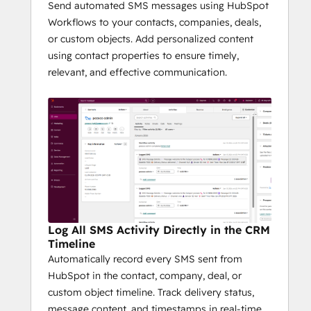
Send automated SMS messages using HubSpot
events:
Workflows to your contacts, companies, deals,
Instant responses to form 
or custom objects. Add personalized content
submissions
using contact properties to ensure timely,
Notifications for deal stage changes 
relevant, and effective communication.
or invoices
Appointment confirmations and 
reminder messages
Common Use Cases
Sales
 – Timely follow-ups and lead 
engagement
Customer Success
 – Important 
notifications and updates
Log All SMS Activity Directly in the CRM
Operations
 – Billing and shipping 
Timeline
alerts
Automatically record every SMS sent from
Marketing
 – Event reminders and 
HubSpot in the contact, company, deal, or
targeted promotions
custom object timeline. Track delivery status,
message content, and timestamps in real-time,