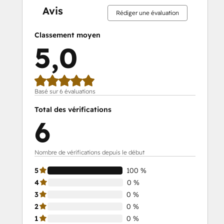
Avis
Rédiger une évaluation
Classement moyen
5,0
Basé sur 6 évaluations
Total des vérifications
6
Nombre de vérifications depuis le début
5
100 %
4
0 %
3
0 %
2
0 %
1
0 %