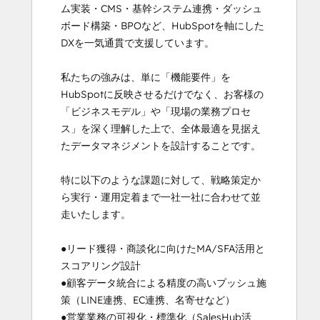
ム実装・CMS・基幹システム連携・ダッシュ
ボード構築・BPOなど、HubSpotを軸にした
DXを一気通貫で支援しています。

私たちの強みは、単に「機能要件」を
HubSpotに反映させるだけでなく、お客様の
「ビジネスモデル」や「現場の業務プロセ
ス」を深く理解した上で、全体最適を見据え
たデータマネジメントを設計することです。

特に以下のような課題に対して、戦略策定か
ら実行・運用定着まで一社一社に合わせて並
走いたします。

●リード獲得・商談化に向けたMA/SFA活用と
スコアリング設計

●顧客データ統合による精度の高いプッシュ施
策（LINE連携、EC連携、名寄せなど）

●営業業務の可視化・標準化（SalesHub活