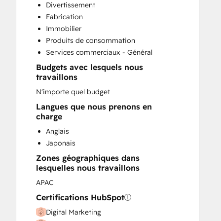
Divertissement
Custom API Integrations
Fabrication
Customer Marketing
Immobilier
Customer Success Training
Produits de consommation
Customer Support Training
Services commerciaux - Général
Customer Survey and Analysis
Budgets avec lesquels nous
Email Marketing
travaillons
Full Inbound Marketing Services
N'importe quel budget
Help Desk Implementation
HubSpot Onboarding
Langues que nous prenons en
charge
Knowledge Base Development
Paid Advertising
Anglais
Programmable Automation
Japonais
Public Relations
Zones géographiques dans
Sales and Marketing Alignment
lesquelles nous travaillons
Sales Coaching and Training
APAC
Sales Enablement
Certifications HubSpot
Search Engine Optimization
Social Media
Digital Marketing