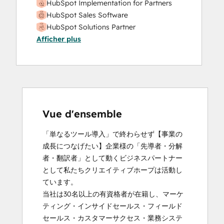
Video Production
HubSpot Implementation for Partners
Website Design
HubSpot Sales Software
Website Development
HubSpot Solutions Partner
Website Migration
Afficher plus
Inbound
Inbound Marketing
Inbound Sales
Social Media Marketing Certification
Course
Vue d'ensemble
「単なるツール導入」で終わらせず【事業の
成長につなげたい】企業様の「先導者・分解
者・翻訳者」として動くビジネスパートナー
として私たちクリエイティブホープは活動し
ています。

当社は30名以上の有資格者が在籍し、マーケ
ティング・インサイドセールス・フィールド
セールス・カスタマーサクセス・業務システ