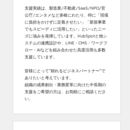
支援実績は、製造業/不動産/SaaS/NPO/官
公庁/エンタメなど多岐にわたり、特に「現場
に負担をかけずに定着させたい」「新規事業
でもスピーディに活用したい」といったニー
ズに強みを発揮しています。HubSpotと他シ
ステムの連携設計や、LINE・CMS・ワークフ
ロー・AIなどを組み合わせた高度活用も多数
支援しています。

皆様にとって“頼れるビジネスパートナー”で
ありたいと考えています。

組織の成果創出・業務変革に向けた中長期の
支援をご希望の方は、お気軽にご相談くださ
い。
0 %
0 %
0 %
0 %
100 %
0 %
0 %
0 %
0 %
100 %
effectué
effectué
effectué
effectué
effectué
effectué
effectué
effectué
effectué
effectué