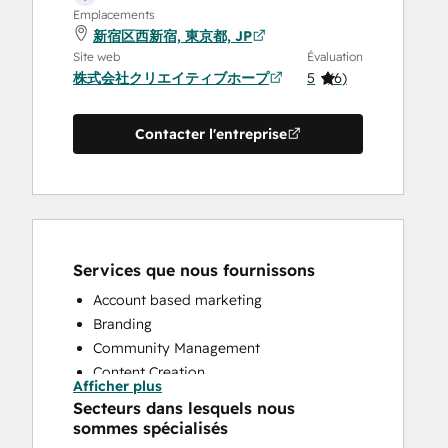
Emplacements
新宿区西新宿, 東京都, JP
Site web
Évaluation
株式会社クリエイティブホープ
5
(
6
)
Contacter l'entreprise
Services que nous fournissons
Account based marketing
Branding
Community Management
Content Creation
Afficher plus
Conversational Marketing
Secteurs dans lesquels nous
CRM Implementation
sommes spécialisés
CRM Migration