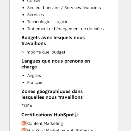
Conseil
Customer Marketing
Secteur bancaire / Services financiers
Customer Success Training
Services
Email Marketing
Technologie - Logiciel
Full Inbound Marketing Services
Traitement et hébergement de données
HubSpot Onboarding
Budgets avec lesquels nous
Paid Advertising
travaillons
Programmable Automation
N'importe quel budget
Sales and Marketing Alignment
Sales Enablement
Langues que nous prenons en
charge
Search Engine Optimization
Social Media
Anglais
Website Design
Français
Website Migration
Zones géographiques dans
lesquelles nous travaillons
EMEA
Certifications HubSpot
Content Marketing
HubSpot Marketing Hub Software