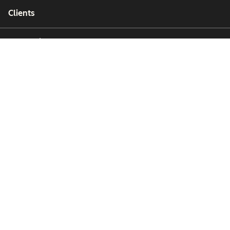
Clients
Partenaires
Copyright © 2026 HubSpot, Inc.
Centre de ressources juridiques
Politique de confidentialité
Sécurité