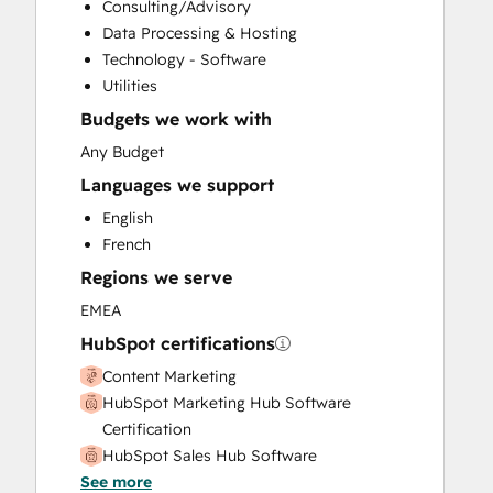
Consulting/Advisory
Customer Marketing
Data Processing & Hosting
Customer Success Training
Technology - Software
Email Marketing
Utilities
Full Inbound Marketing Services
Budgets we work with
HubSpot Onboarding
Paid Advertising
Any Budget
Programmable Automation
Languages we support
Sales and Marketing Alignment
English
Sales Enablement
French
Search Engine Optimization
Regions we serve
Social Media
Website Design
EMEA
Website Migration
HubSpot certifications
Content Marketing
HubSpot Marketing Hub Software
Certification
HubSpot Sales Hub Software
See more
Certification