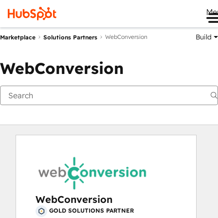
Me
Build
WebConversion
Marketplace
Solutions Partners
WebConversion
WebConversion
GOLD SOLUTIONS PARTNER