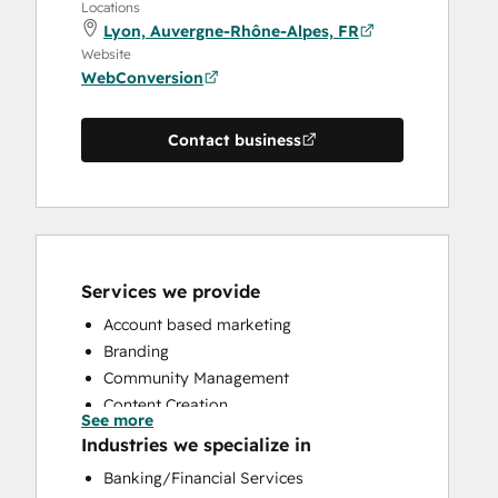
Locations
Lyon, Auvergne-Rhône-Alpes, FR
Website
WebConversion
Contact business
Services we provide
Account based marketing
Branding
Community Management
Content Creation
See more
Conversational Marketing
Industries we specialize in
CRM Implementation
Banking/Financial Services
CRM Migration