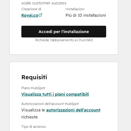
scale customer success
Creazione di
Installazioni
Kovai.co
PIù di 10 installazioni
Accedi per l'installazione
Richiede l'abbonamento a Churn360
Requisiti
Piano HubSpot
Visualizza tutti i piani compatibili
Autorizzazioni dell'account HubSpot
Visualizza le
autorizzazioni dell'account
richieste
Tipo di accesso