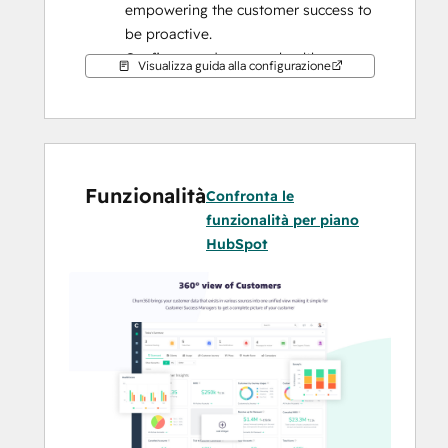
empowering the customer success to 
be proactive.
Configure and manage healthscore 
Visualizza guida alla configurazione
based on product usage, campaign 
scores, subscription info to assess 
the health of the customer.
Automate plays and customer 
journey to manage and plan 
Funzionalità
Confronta le
onboarding, QBR, detect and engage 
funzionalità per piano
the customers at risk.
HubSpot