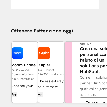
Ottenere l'attenzione oggi
HAI BISOGNO DI 
AIUTO?
Crea una sol
personalizza
l'aiuto di un
Zoom Phone
Zapier
solutions pa
for HubSpot
Da HubSpot
Da Zoom Video
HubSpot.
176.300 installazioni
Communications
Connetti i soluti
5.000 installazioni
The easiest way
partner HubSpot
Enhance your
to automate
qualsiasi esigen
HubSpot
and connect
aziendale.
App
App
experience and
HubSpot to
Trova un par
streamline your
8,000+ apps