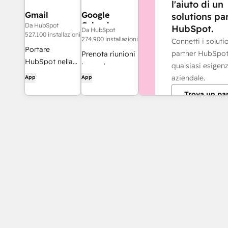
l'aiuto di un
Gmail
Google
solutions pa
Calendar
Da HubSpot
HubSpot.
Da HubSpot
527.100 installazioni
274.900 installazioni
Connetti i soluti
Portare
partner HubSpot
Prenota riunioni
HubSpot nella
qualsiasi esigen
in modo
casella di posta
aziendale.
App
App
semplice e
in arrivo con
rapido con
Trova un pa
l'integrazione
HubSpot e
per Gmail
Google Calendar.