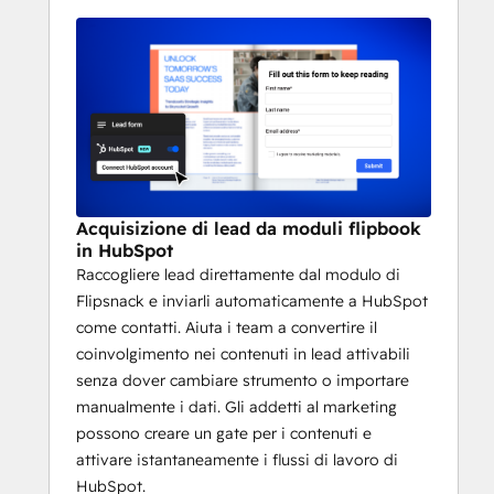
rapidamente i lead qualificati alle vendite. Il 
sistema unisce contenuti coinvolgenti e le 
funzionalità di automazione di HubSpot, in 
modo che i team possano convertire i 
lettori in clienti con un attrito molto minore.
Acquisizione di lead da moduli flipbook
in HubSpot
Raccogliere lead direttamente dal modulo di
Flipsnack e inviarli automaticamente a HubSpot
come contatti. Aiuta i team a convertire il
coinvolgimento nei contenuti in lead attivabili
senza dover cambiare strumento o importare
manualmente i dati. Gli addetti al marketing
possono creare un gate per i contenuti e
attivare istantaneamente i flussi di lavoro di
HubSpot.