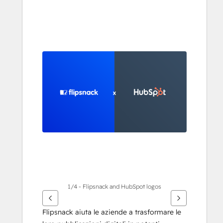
usa
i
tasti
Freccia
per
vedere
gli
altri
articoli
1/4 - Flipsnack and HubSpot logos
Flipsnack aiuta le aziende a trasformare le 