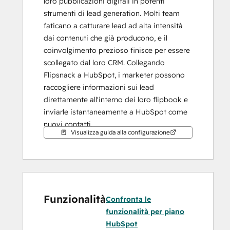
loro pubblicazioni digitali in potenti 
strumenti di lead generation. Molti team 
faticano a catturare lead ad alta intensità 
dai contenuti che già producono, e il 
coinvolgimento prezioso finisce per essere 
scollegato dal loro CRM. Collegando 
Flipsnack a HubSpot, i marketer possono 
raccogliere informazioni sui lead 
direttamente all'interno dei loro flipbook e 
inviarle istantaneamente a HubSpot come 
nuovi contatti.
Visualizza guida alla configurazione
Questa integrazione semplifica la creazione 
di cataloghi, brochure, guide e altri materiali 
interattivi, garantendo che ogni invio di 
moduli confluisca nel CRM senza bisogno di 
Funzionalità
lavoro manuale. Le aziende possono 
Confronta le
monitorare il coinvolgimento, coltivare i 
funzionalità per piano
lettori in base all'interesse e indirizzare più 
HubSpot