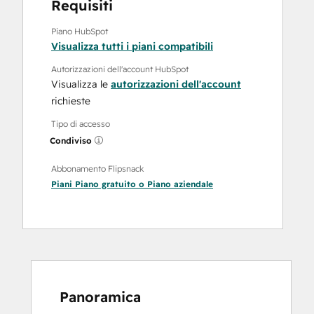
Requisiti
Piano HubSpot
Visualizza tutti i piani compatibili
Autorizzazioni dell'account HubSpot
Visualizza le
autorizzazioni dell'account
richieste
Tipo di accesso
Condiviso
Abbonamento Flipsnack
Piani
Piano gratuito
o
Piano aziendale
Panoramica