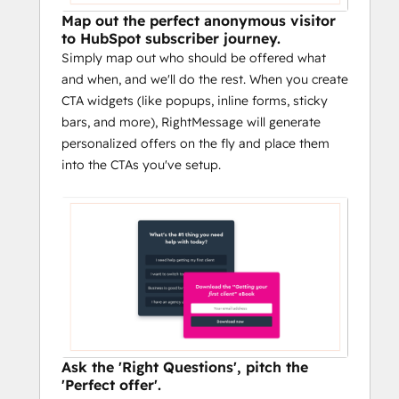
seeing offers and content that is 
Map out the perfect anonymous visitor
consistent with the emails you're 
to HubSpot subscriber journey.
sending them.
Simply map out who should be offered what
and when, and we'll do the rest. When you create
CTA widgets (like popups, inline forms, sticky
bars, and more), RightMessage will generate
personalized offers on the fly and place them
into the CTAs you've setup.
Ask the 'Right Questions', pitch the
'Perfect offer'.