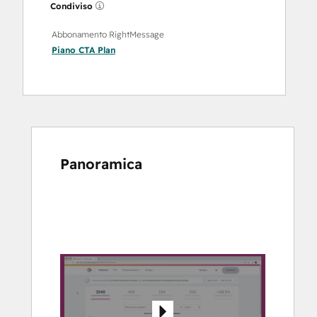
Condiviso
Abbonamento RightMessage
Piano
CTA Plan
Panoramica
usa
i
tasti
Freccia
per
vedere
gli
altri