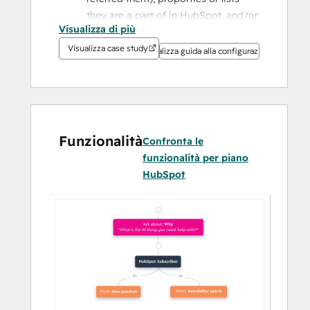
they are a part of in HubSpot, and/or 
Visualizza di più
by any questions you want to ask 
them.
Visualizza case study
Visualizza guida alla configurazione
Map the right journey for each 
visitor.
 Use our visual funnel editor to 
ensure that each visitor is shown 
exactly what they need they need to 
see to move through your funnel. 
Funzionalità
Confronta le
Show the perfect offer to the every 
funzionalità per piano
visitor.
 Personalize your site content 
HubSpot
and/or use our suite of widgets to 
always show the 
right
 offer to the 
right
 visitor. 
Create a unified experience 
between your website and 
HubSpot. 
Using the data you have 
stored on your contacts in HubSpot, 
you can ensure that your contacts are 