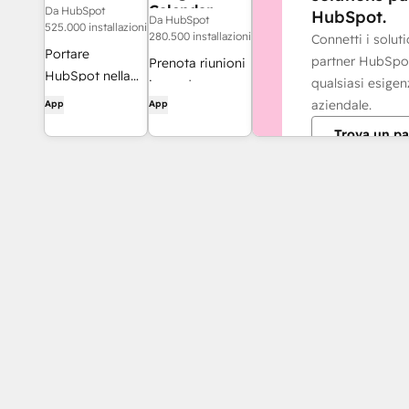
Calendar
Da HubSpot
HubSpot.
Da HubSpot
525.000 installazioni
280.500 installazioni
Connetti i solut
Portare
partner HubSpo
Prenota riunioni
HubSpot nella
qualsiasi esigen
in modo
casella di posta
aziendale.
App
App
semplice e
in arrivo con
rapido con
Trova un pa
l'integrazione
HubSpot e
per Gmail
Google Calendar.